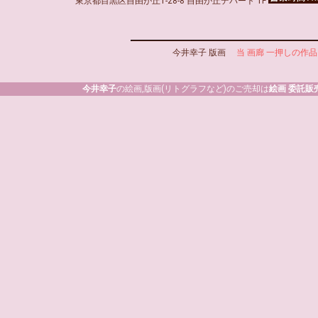
東京都目黒区自由が丘1-28-8 自由が丘デパート 1F
今井幸子 版画
当 画廊 一押しの作品
今井幸子
の絵画,版画(リトグラフなど)のご売却は
絵画 委託販