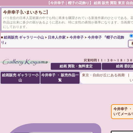
【
今井幸子
｜帽子の花飾り】 絵画 販売 買取 東京 自
今井幸子 [いまいさちこ]
パリ在住の日本人芸術家の中でも特に将来を嘱望されている新進作家のひとりである。
作品は出来に多少の斑があるように思われ、特に女性の表情が基準になります。当画廊
にしております。
■
絵画販売 ギャラリー小山
>
日本人作家
>
今井幸子
>
今井幸子 『帽子の花飾
り』
絵画 買取・無料査定
絵画 委託
絵画販売 ギャラリー小
今井幸子 ・ 販売作品一
東京・自由が丘にある画廊 |
山
覧
今井幸子 
いてメール