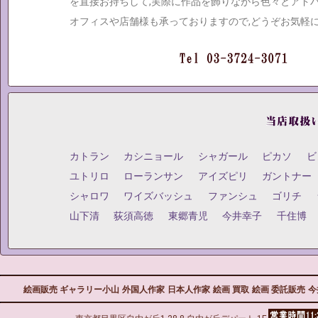
を直接お持ちして,実際に作品を飾りながら色々とアド
オフィスや店舗様も承っておりますので,どうぞお気軽
カトラン
カシニョール
シャガール
ピカソ
ビ
ユトリロ
ローランサン
アイズピリ
ガントナー
シャロワ
ワイズバッシュ
ファンシュ
ゴリチ
山下清
荻須高徳
東郷青児
今井幸子
千住博
絵画販売 ギャラリー小山
外国人作家
日本人作家
絵画 買取
絵画 委託販売
今