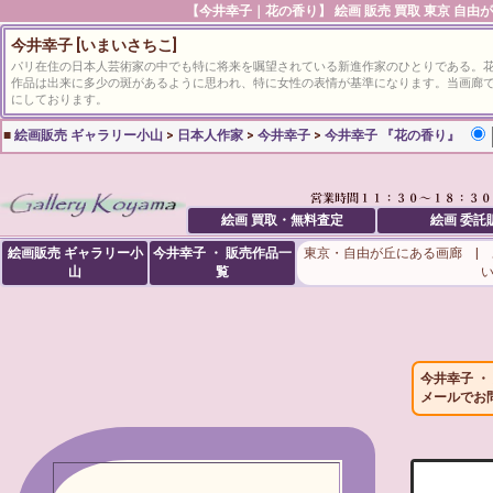
【
今井幸子
｜花の香り】 絵画 販売 買取 東京 自由
今井幸子 [いまいさちこ]
パリ在住の日本人芸術家の中でも特に将来を嘱望されている新進作家のひとりである。
作品は出来に多少の斑があるように思われ、特に女性の表情が基準になります。当画廊
にしております。
■
絵画販売 ギャラリー小山
>
日本人作家
>
今井幸子
>
今井幸子 『花の香り』
絵画 買取・無料査定
絵画 委託
絵画販売 ギャラリー小
今井幸子 ・ 販売作品一
東京・自由が丘にある画廊 |
山
覧
今井幸子 
メールでお