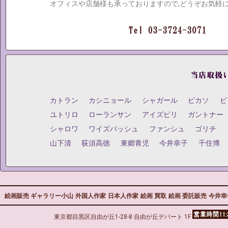
オフィスや店舗様も承っておりますので,どうぞお気軽
カトラン
カシニョール
シャガール
ピカソ
ビ
ユトリロ
ローランサン
アイズピリ
ガントナー
シャロワ
ワイズバッシュ
ファンシュ
ゴリチ
山下清
荻須高徳
東郷青児
今井幸子
千住博
絵画販売 ギャラリー小山
外国人作家
日本人作家
絵画 買取
絵画 委託販売
今井幸
東京都目黒区自由が丘1-28-8 自由が丘デパート 1F