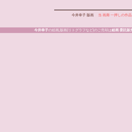
今井幸子 版画
当 画廊 一押しの作品
今井幸子
の絵画,版画(リトグラフなど)のご売却は
絵画 委託販