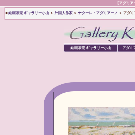
【
アダミア
■
絵画販売 ギャラリー小山
＞
外国人作家
＞
ナターレ・アダミアーノ
＞ アダミ
絵画販売 ギャラリー小山
アダミ