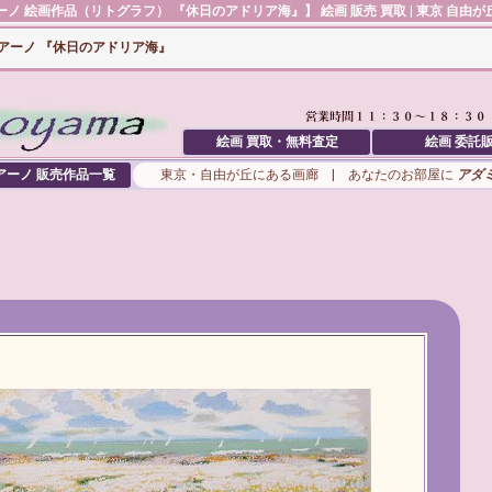
ーノ
絵画作品（リトグラフ） 『休日のアドリア海』】 絵画 販売 買取 | 東京 自由
アーノ 『休日のアドリア海』
絵画 買取・無料査定
絵画 委託
アーノ
販売作品一覧
東京・自由が丘にある画廊 | あなたのお部屋に
アダ