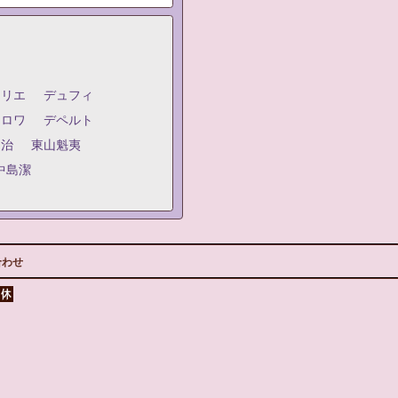
ジリエ
デュフィ
クロワ
デペルト
嗣治
東山魁夷
中島潔
合わせ