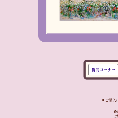
■ ご購
作
ご