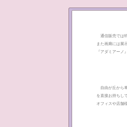
通信販売では特
また画廊には展示
『アダミアーノ
自由が丘から車
を直接お持ちし
オフィスや店舗