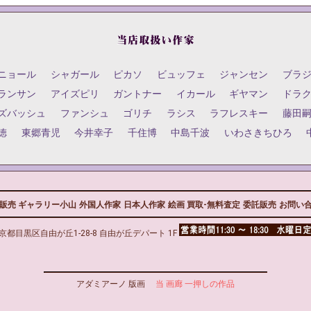
ニョール
シャガール
ピカソ
ビュッフェ
ジャンセン
ブラ
ランサン
アイズピリ
ガントナー
イカール
ギヤマン
ドラ
ズバッシュ
ファンシュ
ゴリチ
ラシス
ラフレスキー
藤田
徳
東郷青児
今井幸子
千住博
中島千波
いわさきちひろ
販売 ギャラリー小山
外国人作家
日本人作家
絵画 買取-無料査定
委託販売
お問い
京都目黒区自由が丘1-28-8 自由が丘デパート 1F
アダミアーノ 版画
当 画廊 一押しの作品