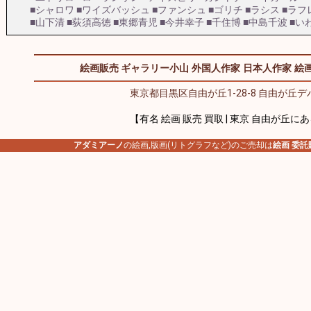
■シャロワ
■ワイズバッシュ
■ファンシュ
■ゴリチ
■ラシス
■ラフ
■山下清
■荻須高徳
■東郷青児
■今井幸子
■千住博
■中島千波
■い
絵画販売 ギャラリー小山
外国人作家
日本人作家
絵画
東京都目黒区自由が丘1-28-8 自由が丘デパ
【有名 絵画 販売 買取 | 東京 自由が丘に
アダミアーノ
の絵画,版画(リトグラフなど)のご売却は
絵画 委託