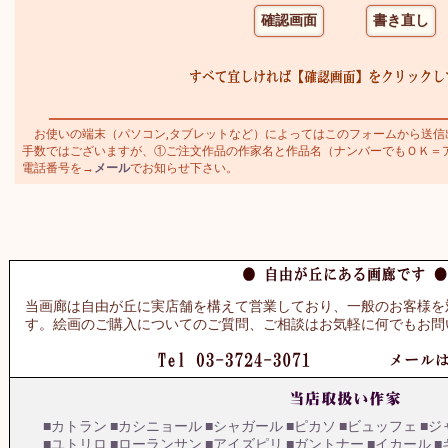
お使いの端末（パソコン,タブレットなど）によってはこのフォームから送信
手数ではございますが、①ご注文作品の作家名と作品名（ナンバーでもＯＫ＝アダミ
電話番号を→
メール
でお知らせ下さい。
当画廊は自由が丘に実店舗を構えて営業しており、一般のお客様を
す。絵画のご購入についてのご質問、ご相談はお気軽に何でもお問
■カトラン
■カシニョール
■シャガール
■ピカソ
■ビュッフェ
■ジ
■ユトリロ
■ローランサン
■アイズピリ
■ガントナー
■イカール
■