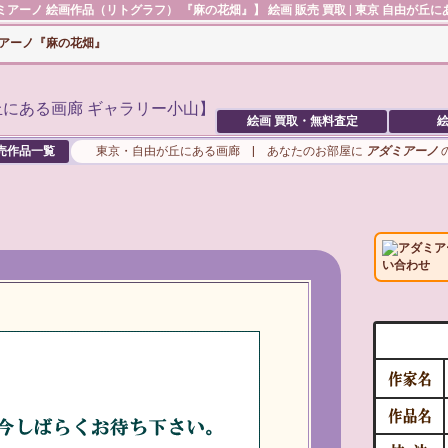
ミアーノ
絵画作品（リトグラフ） 『麻の花畑』】 絵画 販売 買取 | 東京 自由が丘に
ミアーノ『麻の花畑』
絵画 買取・無料査定
絵
売作品一覧
東京・自由が丘にある画廊 | あなたのお部屋に
アダミアーノ
アダミア
い合わせ