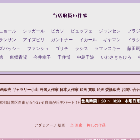
ニョール
シャガール
ピカソ
ビュッフェ
ジャンセン
ブラ
ランサン
アイズピリ
ガントナー
イカール
ギヤマン
ドラ
ズバッシュ
ファンシュ
ゴリチ
ラシス
ラフレスキー
藤田
徳
東郷青児
今井幸子
千住博
中島千波
いわさきちひろ
画販売 ギャラリー小山
外国人作家
日本人作家
絵画 買取
絵画 委託販売
お問い合
京都目黒区自由が丘1-28-8 自由が丘デパート 1F
アダミアーノ 版画
当 画廊 一押しの作品