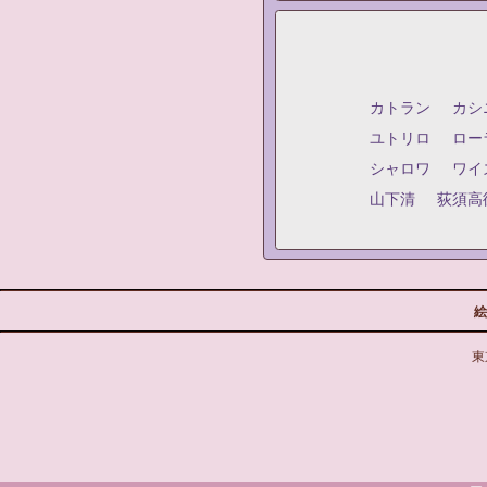
カトラン
カシ
ユトリロ
ロー
シャロワ
ワイ
山下清
荻須高
絵
東