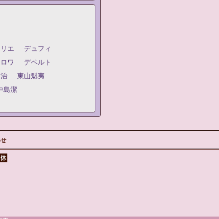
ジリエ
デュフィ
クロワ
デペルト
嗣治
東山魁夷
中島潔
わせ