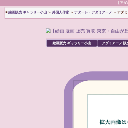
【
アダ
■
絵画販売 ギャラリー小山
＞
外国人作家
＞
ナターレ・アダミアーノ
＞ アダ
絵画販売 ギャラリー小山
アダミアーノ
販