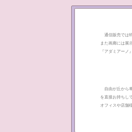
通信販売では特
また画廊には展示
『アダミアーノ
自由が丘から車
を直接お持ちし
オフィスや店舗