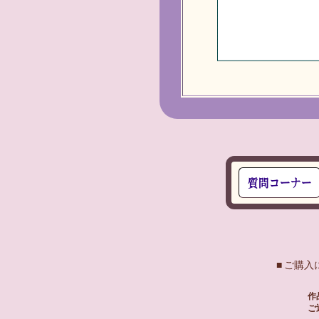
■ ご購
作
ご