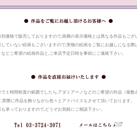
別価格で販売しておりますので,画廊の表示価格とは異なる作品もござ
していない絵画もございますので,実物の絵画をご覧にお越しになる際は
』などご希望の絵画作品と,ご来店予定日時を事前にご連絡下さい。
で１時間程度の範囲でしたら,アダミアーノなどのご希望の作品（複数
て,実際に作品を飾りながら色々とアドバイスもさせて頂いております。
様も承っておりますので,どうぞお気軽にご相談下さい。