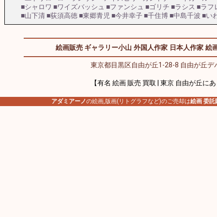
■シャロワ
■ワイズバッシュ
■ファンシュ
■ゴリチ
■ラシス
■ラフ
■山下清
■荻須高徳
■東郷青児
■今井幸子
■千住博
■中島千波
■い
絵画販売 ギャラリー小山
外国人作家
日本人作家
絵画
東京都目黒区自由が丘1-28-8 自由が丘デパ
【有名 絵画 販売 買取 | 東京 自由が丘に
アダミアーノ
の絵画,版画(リトグラフなど)のご売却は
絵画 委託