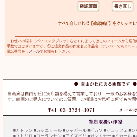
お使いの端末（パソコン,タブレットなど）によってはこのフォームから送信
手数ではございますが、①ご注文作品の作家名と作品名（ナンバーでもＯＫ＝アダミ
電話番号を→
メール
でお知らせ下さい。
当画廊は自由が丘に実店舗を構えて営業しており、一般のお客様を
す。絵画のご購入についてのご質問、ご相談はお気軽に何でもお問
■カトラン
■カシニョール
■シャガール
■ピカソ
■ビュッフェ
■ジ
■ユトリロ
■ローランサン
■アイズピリ
■ガントナー
■イカール
■