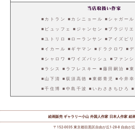
■カトラン
■カシニョール
■シャガール
■ビュッフェ
■ジャンセン
■ブラジリエ
■ユトリロ
■ローランサン
■アイズピリ
■イカール
■ギヤマン
■ドラクロワ
■
■シャロワ
■ワイズバッシュ
■ファンシ
■ラシス
■ラフレスキー
■藤田嗣治
■
■山下清
■荻須高徳
■東郷青児
■今井
■千住博
■中島千波
■いわさきちひろ
絵画販売 ギャラリー小山
外国人作家
日本人作家
絵画
〒152-0035 東京都目黒区自由が丘1-28-8 自由が