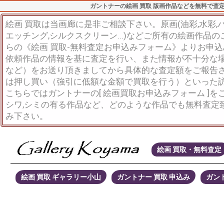
ガントナーの絵画 買取 版画作品などを無料で査
絵画 買取は当画廊に是非ご相談下さい。原画(油彩,水彩,パス
エッチング,シルクスクリーン...)などご所有の絵画作品
らの《絵画 買取-無料査定お申込みフォーム》よりお申
依頼作品の情報を基に査定を行い、また情報が不十分な
など）をお送り頂きましてから具体的な査定額をご報告
は押し買い（強引に低額な金額で買取を行う）といった
こちらではガントナーの[ 絵画買取お申込みフォーム ]
シワ,シミの有る作品など、どのような作品でも無料査定
み下さい。
絵画 買取・無料査定
絵画 買取 ギャラリー小山
ガントナー 買取 申込み
ガント