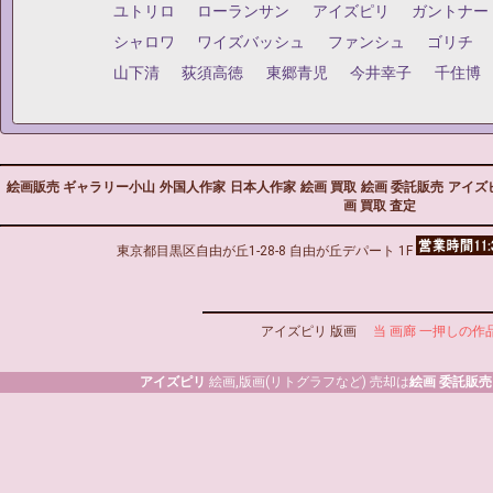
ユトリロ
ローランサン
アイズピリ
ガントナー
シャロワ
ワイズバッシュ
ファンシュ
ゴリチ
山下清
荻須高徳
東郷青児
今井幸子
千住博
絵画販売 ギャラリー小山
外国人作家
日本人作家
絵画 買取
絵画 委託販売
アイズ
画 買取 査定
東京都目黒区自由が丘1-28-8 自由が丘デパート 1F
アイズピリ 版画
当 画廊 一押しの作
アイズピリ
絵画,版画(リトグラフなど) 売却は
絵画 委託販売