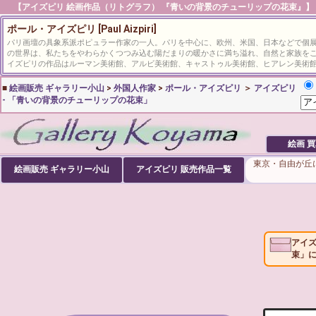
【アイズピリ 絵画作品（リトグラフ） 『青いの背景のチューリップの花束』】 絵画
ポール・アイズピリ [Paul Aizpiri]
パリ画壇の具象系派ポピュラー作家の一人。パリを中心に、欧州、米国、日本などで個
の世界は、私たちをやわらかくつつみ込む陽だまりの暖かさに満ち溢れ、自然と家族を
イズピリの作品はルーマン美術館、アルビ美術館、キャストゥル美術館、ヒアレン美術
■
絵画販売 ギャラリー小山
>
外国人作家
>
ポール・アイズピリ
＞
アイズピリ
- 「青いの背景のチューリップの花束」
絵画 
東京・自由が丘
絵画販売 ギャラリー小山
アイズピリ
販売作品一覧
アイ
束」