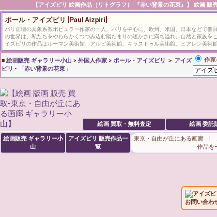
【アイズピリ 絵画作品（リトグラフ） 『赤い背景の花束』】 絵画 販売 
ポール・アイズピリ [Paul Aizpiri]
パリ画壇の具象系派ポピュラー作家の一人。パリを中心に、欧州、米国、日本などで個
の世界は、私たちをやわらかくつつみ込む陽だまりの暖かさに満ち溢れ、自然と家族を
イズピリの作品はルーマン美術館、アルビ美術館、キャストゥル美術館、ヒアレン美術
作家
■
絵画販売 ギャラリー小山
>
外国人作家
>
ポール・アイズピリ
＞
アイズ
ピリ - 「赤い背景の花束」
絵画 買取・無料査定
絵画 委託
絵画販売 ギャラリー小
アイズピリ
販売作品一
東京・自由が丘にある画廊 |
山
覧
作品を
アイズピ
お問い合わ