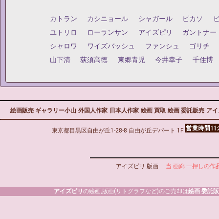
カトラン
カシニョール
シャガール
ピカソ
ユトリロ
ローランサン
アイズピリ
ガントナー
シャロワ
ワイズバッシュ
ファンシュ
ゴリチ
山下清
荻須高徳
東郷青児
今井幸子
千住博
絵画販売 ギャラリー小山
外国人作家
日本人作家
絵画 買取
絵画 委託販売
アイ
東京都目黒区自由が丘1-28-8 自由が丘デパート 1F
アイズピリ 版画
当 画廊 一押しの作
アイズピリ
の絵画,版画(リトグラフなど)のご売却は
絵画 委託