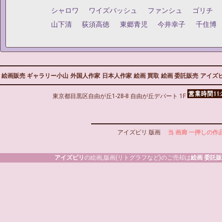
シャロワ
ワイズバッシュ
ファンシュ
ゴリチ
山下清
荻須高徳
東郷青児
今井幸子
千住博
絵画販売 ギャラリー小山
外国人作家
日本人作家
絵画 買取
絵画 委託販売
アイズピ
東京都目黒区自由が丘1-28-8 自由が丘デパート 1F
アイズピリ 版画
当 画廊 一押しの作
アイズピリ
の絵画,版画(リトグラフなど)のご売却は
絵画 委託