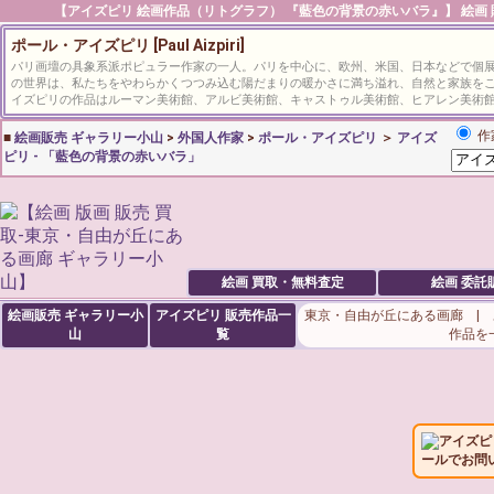
【アイズピリ 絵画作品（リトグラフ） 『藍色の背景の赤いバラ』】 絵画 販
ポール・アイズピリ [Paul Aizpiri]
パリ画壇の具象系派ポピュラー作家の一人。パリを中心に、欧州、米国、日本などで個
の世界は、私たちをやわらかくつつみ込む陽だまりの暖かさに満ち溢れ、自然と家族を
イズピリの作品はルーマン美術館、アルビ美術館、キャストゥル美術館、ヒアレン美術
作
■
絵画販売 ギャラリー小山
>
外国人作家
>
ポール・アイズピリ
＞
アイズ
ピリ - 「藍色の背景の赤いバラ」
絵画 買取・無料査定
絵画 委託
絵画販売 ギャラリー小
アイズピリ
販売作品一
東京・自由が丘にある画廊 |
山
覧
作品を
アイズピ
ールでお問