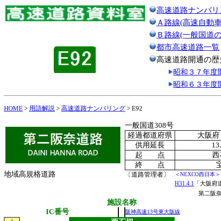
高速道路ナンバリ
Ａ路線(高速自動車
Ｂ路線(一般国道
都市高速道路一覧
高速道路開通の歴
昭和３７年度
昭和６３年度
HOME
>
用語解説
>
高速道路ナンバリング
> E92
一般国道308号
経過都道府県
大阪府
供用延長
13
起 点
西
終 点
地域高規格道路
〔道路管理者〕
＜NEXCO西日本＞
H31.4.1
「大阪府
第二阪
施設名称
IC番号
阪神高速13号東大阪線