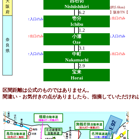
西石切
大
阪
Nishiishikiri
(約5.6km)
府
6.2
】阪奈TN【
壱分
↓出口のみ
↑入口のみ
Ichibu
1.2
小瀬
↑出口のみ
↓入口のみ
奈
Oze
良
3.1
県
中町
↑入口のみ
↓出口のみ
Nakamachi
2.9
宝来
Horai
区間距離は公式のものではありません。
間違い・お気付きの点がありましたら、指摘していただけれ