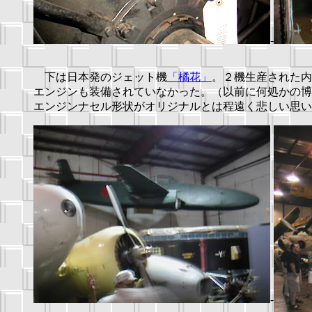
-
下は日本発のジェット機
「橘花」
。２機生産された内
エンジンも装備されていなかった。（以前に何処かの博
エンジンナセル形状がオリジナルとは程遠く悲しい思い
-