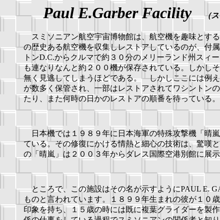
Paul E.Garber Facility
（ス
スミソニアン航空宇宙博物館は、航空機を趣味とする
の歴史ある航空機を収集しレストアしているのが、付属施設の
トンD.C.からクルマで約３０分のメリーランド州ス
も連なりなんと約２００機が保存されている。しかしそ
無く見逃してしまうほどである。 しかしここには例え
が数多く保管され、一部はレストアされてワシントンの
たり、また何時の日かのレストアの順番を待っている。
日本機では１９８９年に日本海軍の特殊攻撃機「晴嵐」
ている。その修復にかける情熱と細心の技術は、驚嘆と
の「晴嵐」は２００３年からダレス国際空港別館に展示
ところで、この施設はその名が示すようにPAUL E. 
ものと言われています。１８９９年生まれの彼が１０歳
印象を持ち、１５歳の時には既に複葉グライダーを製作
係の仕事をしている過程でスミソニアンの関係者と知り