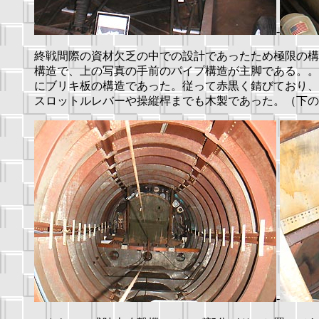
-
終戦間際の資材欠乏の中での設計であったため極限の構
構造で、上の写真の手前のパイプ構造が主脚である。。
にブリキ板の構造であった。従って赤黒く錆びており、
スロットルレバーや操縦桿までも木製であった。（下の
-