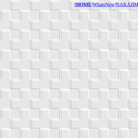
[
HOME
/
WhatsNew
/
NAKAJI