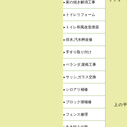
家の傾き解消工事
トイレリフォーム
トイレ和風改造便器
排水,汚水桝改修
手すり取り付け
ベランダ,屋根工事
サッシ,ガラス交換
シロアリ補修
ブロック塀補修
上の
フェンス修理
丸太組みの家