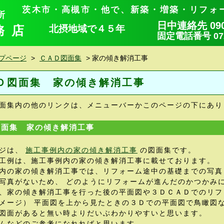
茨木市・高槻市・他で、新築・増築・リフォ
所
日中連絡先 090-
務店
北摂地域で４５年
固定電話番号 072-
プページ
>
ＣＡＤ図面集
>
家の傾き解消工事
Ｄ図面集 家の傾き解消工事
面集内の他のリンクは、メニューバーかこのページの下にあり
図面集 家の傾き解消工事
ジは、
施工事例内の家の傾き解消工事
の図面集です。
工例は、施工事例内の家の傾き解消工事に載せております。
内の家の傾き解消工事では、リフォーム途中の基礎までの写真
写真がないため、 どのようにリフォームが進んだのかつかみ
、家の傾き解消工事を行った後の平面図や３ＤＣＡＤでのリフ
メージ） 平面図を上から見たときの３Ｄでの平面図で鳥瞰図
図面があると無い時よりだいぶわかりやすいと思います。
ムなどのご参考になれればと思います。