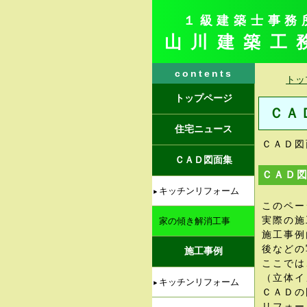
１級建築士事務
山川建築工
contents
トッ
トップページ
ＣＡ
住宅ニュース
ＣＡＤ図
ＣＡＤ図面集
ＣＡＤ
キッチンリフォーム
このペー
実際の施
家の傾き解消工事
施工事例
後などの
施工事例
ここでは
（立体イ
キッチンリフォーム
ＣＡＤの
リフォー