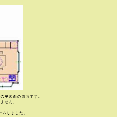
階の平図面の図面です。
てません。
ームしました。