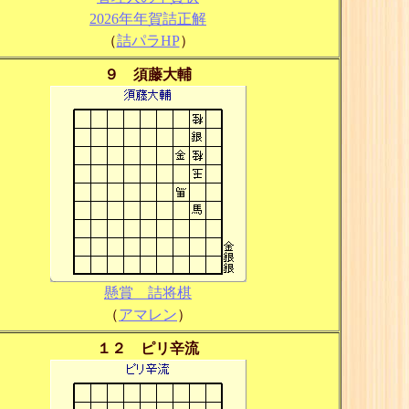
2026年年賀詰正解
（
詰パラHP
）
９ 須藤大輔
懸賞 詰将棋
（
アマレン
）
１２ ピリ辛流