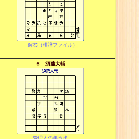
解答（棋譜ファイル）
６ 須藤大輔
管理人の年賀状