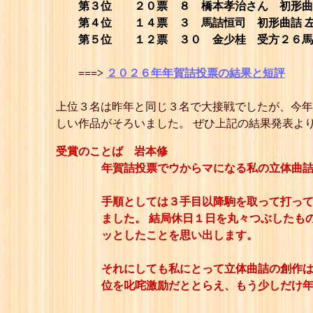
第３位 ２０票 ８ 橋本孝治さん 初形曲詰
第４位 １４票 ３ 馬詰恒司 初形曲詰 
第５位 １２票 ３０ 金少桂 受方２６馬
===>
２０２６年年賀詰投票の結果と短評
上位３名は昨年と同じ３名で大接戦でしたが、今年
しい作品がそろいました。 ぜひ上記の結果発表よ
受賞のことば 岩本修
年賀詰投票でウからマになる私の立体曲
手順としては３手目以降駒を取って打っ
ました。 結局休日１日を丸々つぶしたも
ッとしたことを思い出します。
それにしても私にとって立体曲詰の創作
位を叱咤激励だととらえ、もう少しだけ