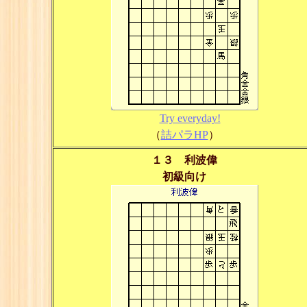
Try everyday!
（
詰パラHP
）
１３ 利波偉
初級向け