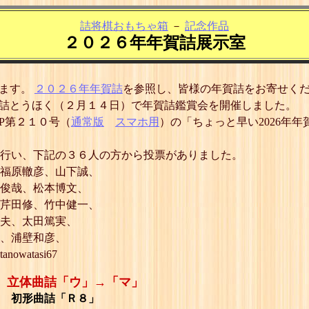
詰将棋おもちゃ箱
－
記念作品
２０２６年年賀詰展示室
します。
２０２６年年賀詰
を参照し、皆様の年賀詰をお寄せく
、詰とうほく（２月１４日）で年賀詰鑑賞会を開催しました。
FP第２１０号（
通常版
スマホ用
）の「ちょっと早い2026年
行い、下記の３６人の方から投票がありました。
福原轍彦、山下誠、
俊哉、松本博文、
芹田修、竹中健一、
夫、太田篤実、
、浦壁和彦、
atasi67
立体曲詰「ウ」→「マ」
 初形曲詰「Ｒ８」