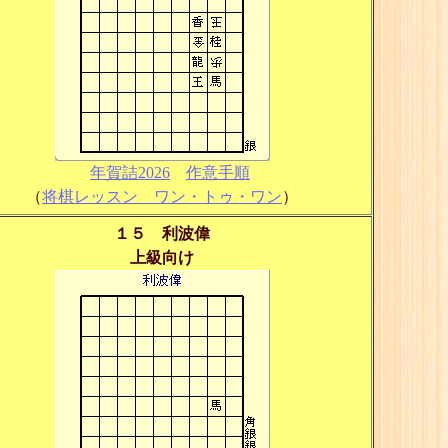
年賀詰2026
作意手順
（
将棋レッスン ワン・トゥ・ワン
）
１５ 利波偉
上級向け