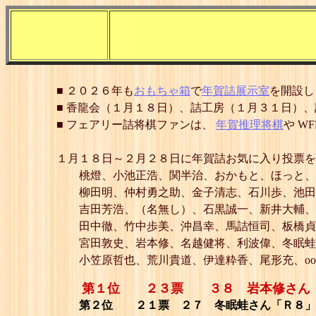
■ ２０２６年も
おもちゃ箱
で
年賀詰展示室
を開設
■ 香龍会（１月１８日）、詰工房（１月３１日）
■ フェアリー詰将棋ファンは、
年賀推理将棋
や W
１月１８日～２月２８日に年賀詰お気に入り投票を
桃燈、小池正浩、関半治、おかもと、ほっと、
柳田明、仲村勇之助、金子清志、石川歩、池田
吉田芳浩、（名無し）、石黒誠一、新井大輔、
田中徹、竹中歩美、沖昌幸、馬詰恒司、板橋貞
宮田敦史、岩本修、名越健将、利波偉、冬眠蛙
小笠原哲也、荒川貴道、伊達粋香、尾形充、ootanow
第１位 ２３票 ３８ 岩本修さん 
第２位 ２１票 ２７ 冬眠蛙さん「Ｒ８」