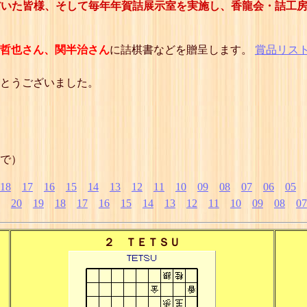
だいた皆様、そして毎年年賀詰展示室を実施し、香龍会・詰工
哲也さん、関半治さん
に詰棋書などを贈呈します。
賞品リス
とうございました。
で）
18
17
16
15
14
13
12
11
10
09
08
07
06
05
20
19
18
17
16
15
14
13
12
11
10
09
08
07
２ ＴＥＴＳＵ