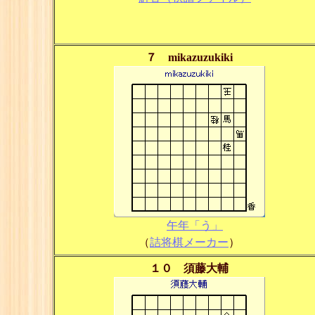
７ mikazuzukiki
午年「う」
（
詰将棋メーカー
）
１０ 須藤大輔