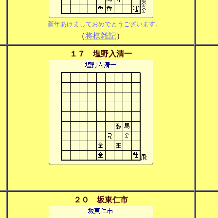
新年あけましておめでとうございます。
（
将棋雑記
）
１７ 塩野入清一
２０ 坂東仁市