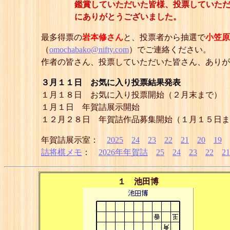
鑑賞していただいた皆様、投票していた
にありがとうございました。
最多得票の
岩本修さん
と、投票者から抽選で
小笠原
（
omochabako@nifty.com
）でご連絡ください。
作者の皆さん、投票していただいた皆さん、ありが
３月１１日 お気に入り投票結果発表
１月１８日 お気に入り投票開始（２月末まで）
１月１日 年賀詰展示開始
１２月２８日 年賀詰作品募集開始（１月１５日ま
年賀詰展示室：
2025
24
23
22
21
20
19
詰将棋メモ
：
2026年年賀詰
25
24
23
22
21
１ 池田博