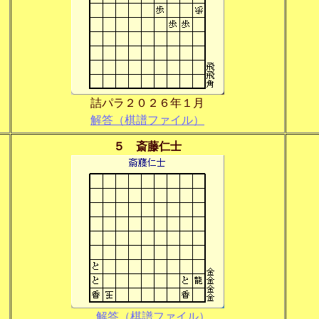
詰パラ２０２６年１月
解答（棋譜ファイル）
５ 斎藤仁士
解答（棋譜ファイル）