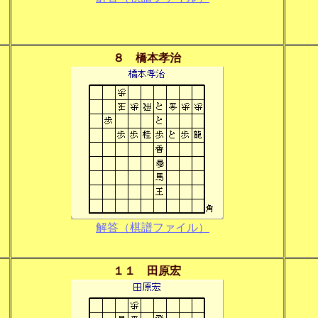
８ 橋本孝治
解答（棋譜ファイル）
１１ 田原宏