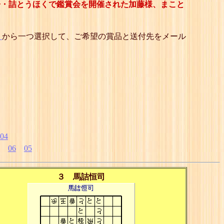
房・詰とうほくで鑑賞会を開催された加藤様、まこと
ト
から一つ選択して、ご希望の賞品と送付先をメール
04
06
05
３ 馬詰恒司