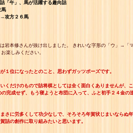
「午」、馬が活躍する趣向詰
左馬
→攻方２６馬
は岩本修さんが抜け出しました。 きれいな字形の「ウ」→「マ
りお楽しみください。
詰が１位になったとのこと、思わずガッツポーズです。
ていくだけのもので詰将棋としては全く面白くありませんが、
のの完成せず、もう寝ようと布団に入って、ふと初手２４金の
はまさに労多くして功少なしで、
そろそろ年賀状じまいならぬ
年賀詰の創作に取り組みたいと思います。