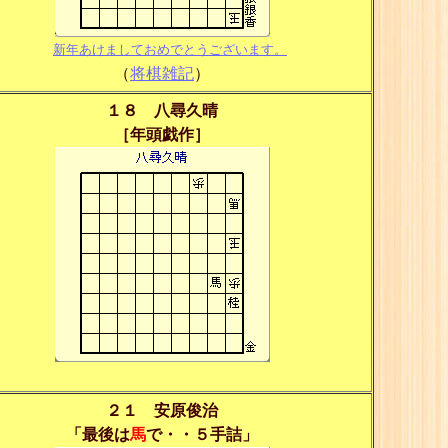
新年あけましておめでとうございます。
（
将棋雑記
）
１８ 八尋久晴
［年頭戯作］
２１ 安原俊治
「最後は
馬
で・・５手詰」