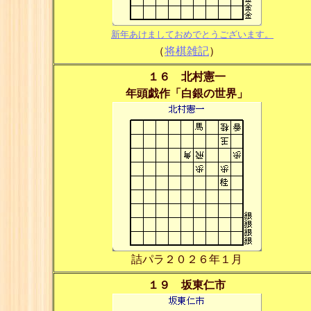
新年あけましておめでとうございます。
（
将棋雑記
）
１６ 北村憲一
年頭戯作「白銀の世界」
詰パラ２０２６年１月
１９ 坂東仁市