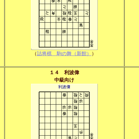
（
詰将棋 駒の舞（新館）
）
１４ 利波偉
中級向け