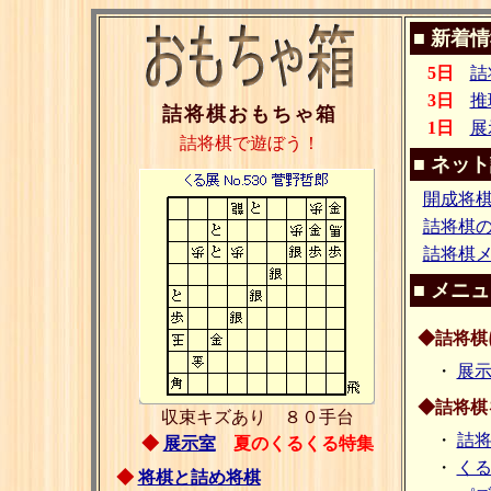
■ 新着
5日
詰
3日
推
詰将棋おもちゃ箱
1日
展
詰将棋で遊ぼう！
■ ネッ
開成将
詰将棋
詰将棋
■ メニ
◆詰将棋
・
展
◆詰将棋
収束キズあり ８０手台
・
詰
◆
展示室
夏のくるくる特集
・
く
◆
将棋と詰め将棋