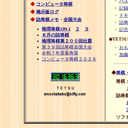
・
パ
◆
コンピュータ将棋
・
記
◆
掲示板ログ
・
ド
◆
詰将棋メモ
・
全国大会
・
詰
推理将棋199-1
２
３
・
記
８月の詰将棋
◆TETS
推理将棋第２００回出題
第３９回詰将棋全国大会
・
お
令和７年度看寿賞
・
加藤
コンピュータ将棋２０２６
◆
将棋
将棋
ＴＥＴＳＵ
詰将
ソフ