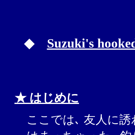
◆
Suzuki's hooke
★ はじめに
ここでは､ 友人に