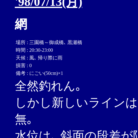
'98/07/13(月)
網
場所
:
三園橋～御成橋､ 黒瀬橋
時間
:
20:30-23:00
天候
:
風､ 帰り際に雨
損害
:
0
備考
:
にごい(50cm)×1
全然釣れん｡
しかし新しいラインは
無｡
水位は､ 斜面の段差が