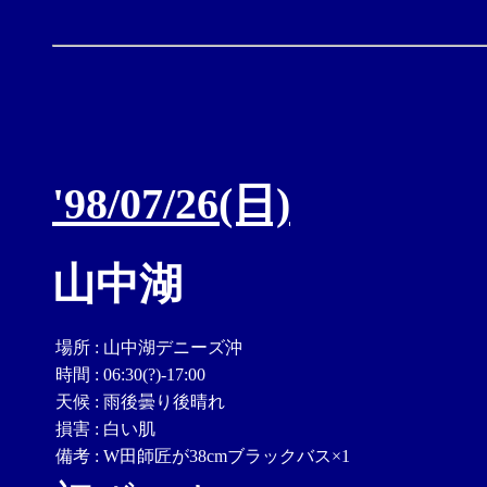
'98/07/26(日)
山中湖
場所
:
山中湖デニーズ沖
時間
:
06:30(?)-17:00
天候
:
雨後曇り後晴れ
損害
:
白い肌
備考
:
W田師匠が38cmブラックバス×1