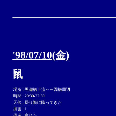
'98/07/10(金)
鼠
場所
:
黒瀬橋下流～三園橋周辺
時間
:
20:30-22:30
天候
:
帰り際に降ってきた
損害
:
1
備考
:
疲れた