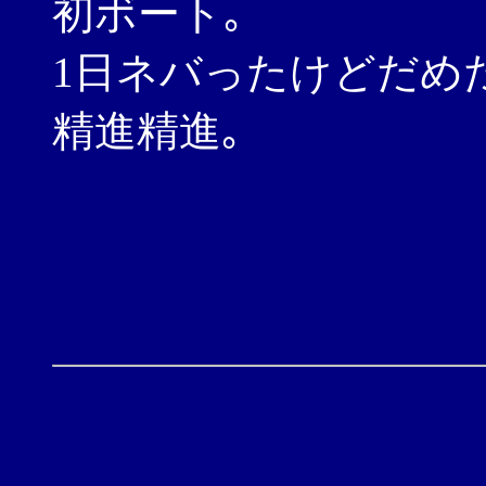
初ボート｡
1日ネバったけどだめ
精進精進｡