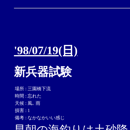
'98/07/19(日)
新兵器試験
場所
:
三園橋下流
時間
:
忘れた
天候
:
風､ 雨
損害
:
1
備考
:
なかなかいい感じ
早朝の海釣りは土砂降