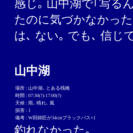
感じ｡ 山中湖で｢写る
たのに気づかなかった
は､ ない｡ でも､ 信じ
山中湖
場所
:
山中湖､ とある桟橋
時間
:
07:30(?)-17:00(?)
天候
:
雨､ 晴れ､ 風
損害
:
1
備考
:
W田師匠が34cmブラックバス×1
釣れなかった｡