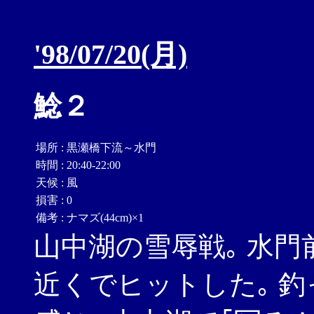
'98/07/20(月)
鯰２
場所
:
黒瀬橋下流～水門
時間
:
20:40-22:00
天候
:
風
損害
:
0
備考
:
ナマズ(44cm)×1
山中湖の雪辱戦｡ 水門
近くでヒットした｡ 