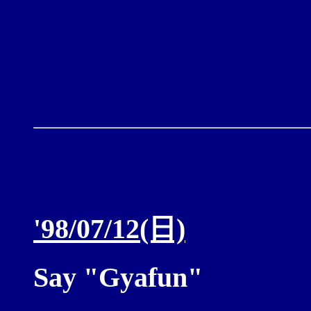
'98/07/12(日)
Say "Gyafun"