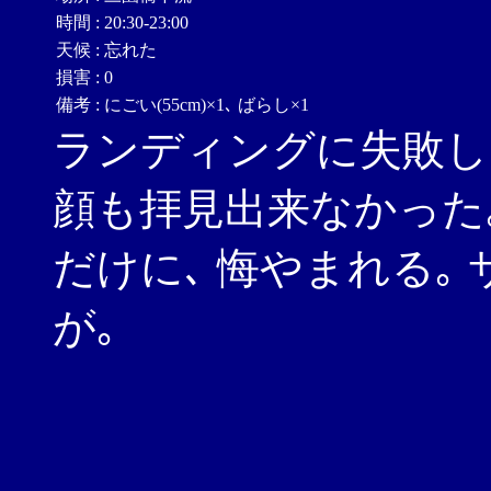
時間
:
20:30-23:00
天候
:
忘れた
損害
:
0
備考
:
にごい(55cm)×1､ ばらし×1
ランディングに失敗した
顔も拝見出来なかった
だけに､ 悔やまれる｡
が｡