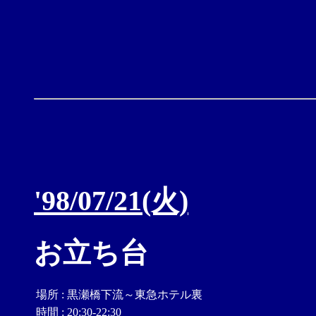
'98/07/21(火)
お立ち台
場所
:
黒瀬橋下流～東急ホテル裏
時間
:
20:30-22:30