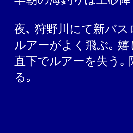
夜､ 狩野川にて新バス
ルアーがよく飛ぶ｡ 嬉
直下でルアーを失う｡
る｡