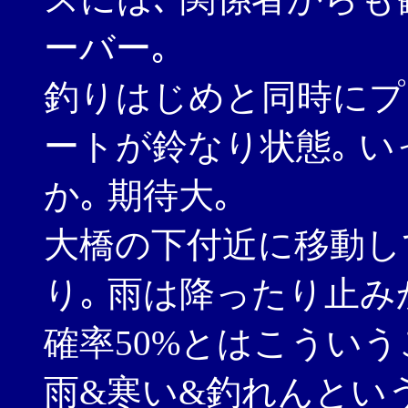
ーバー｡
釣りはじめと同時にプ
ートが鈴なり状態｡ 
か｡ 期待大｡
大橋の下付近に移動し
り｡ 雨は降ったり止み
確率50%とはこうい
雨&寒い&釣れんとい