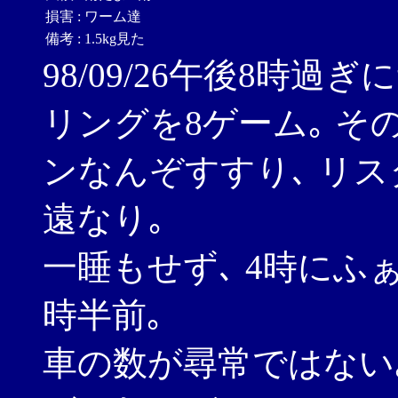
損害
:
ワーム達
備考
:
1.5kg見た
98/09/26午後8時
リングを8ゲーム｡ その
ンなんぞすすり､ リス
遠なり｡
一睡もせず､ 4時にふ
時半前｡
車の数が尋常ではない