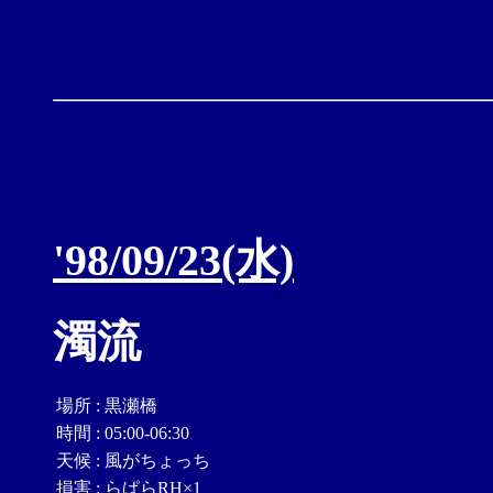
'98/09/23(水)
濁流
場所
:
黒瀬橋
時間
:
05:00-06:30
天候
:
風がちょっち
損害
:
らぱらRH×1