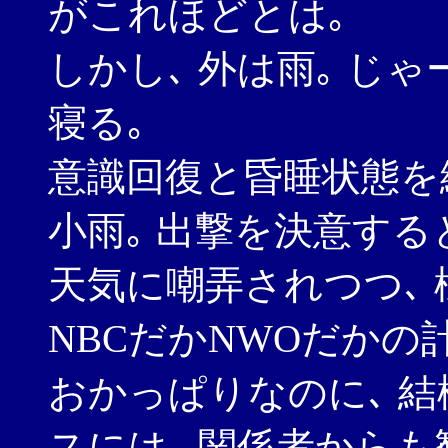
がこれほどとは｡
しかし､ 外は雨｡ じ
寝る｡
意識回復と昏睡状態を
小雨｡ 出撃を決意する
天気に嘲弄されつつ､ 
NBCだかNWOだかの
おかっぱりなのに､ 結構
スには､ 関係者からも