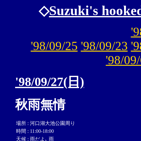
◇
Suzuki's hooke
'
'98/09/25
'98/09/23
'
'98/09
'98/09/27(日)
秋雨無情
場所
:
河口湖大池公園周り
時間
:
11:00-18:00
天候
:
雨だよ､ 雨