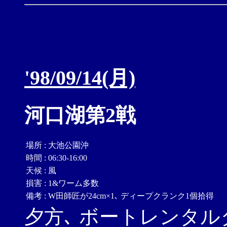
'98/09/14(月)
河口湖第2戦
場所
:
大池公園沖
時間
:
06:30-16:00
天候
:
風
損害
:
1&ワーム多数
備考
:
W田師匠が24cm×1､ ディープクランク1個拾得
夕方､ ボートレンタ