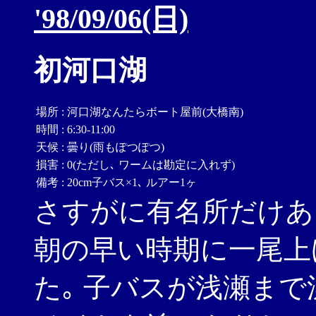
'98/09/06(日)
初河口湖
場所
:
河口湖なんたらボート屋前(大橋南)
時間
:
6:30-11:00
天候
:
曇り(雨もぽつぽつ)
損害
:
0(ただし､ ワームは勘定に入れず)
備考
:
20cm子バス×1､ ルアー1ヶ
さすがに有名所だけあ
朝の早い時期に一尾上
た｡ 子バスが浅瀬ま