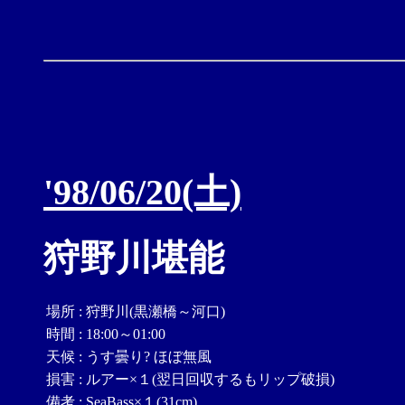
'98/06/20(土)
狩野川堪能
場所
:
狩野川(黒瀬橋～河口)
時間
:
18:00～01:00
天候
:
うす曇り? ほぼ無風
損害
:
ルアー×１(翌日回収するもリップ破損)
備考
:
SeaBass×１(31cm)