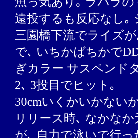
魚っ気あり｡ ラパラの
遠投するも反応なし｡
三園橋下流でライズが
で､ いちかばちかでDD
ぎカラー サスペンド
2､ 3投目でヒット｡
30cmいくかいかない
リリース時､ なかな
が､ 自力で泳いで行っ