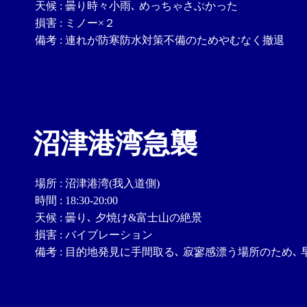
天候
:
曇り時々小雨､ めっちゃさぶかった
損害
:
ミノー×２
備考
:
連れが防寒防水対策不備のためやむなく撤退
沼津港湾急襲
場所
:
沼津港湾(我入道側)
時間
:
18:30-20:00
天候
:
曇り､ 夕焼け&富士山の絶景
損害
:
バイブレーション
備考
:
目的地発見に手間取る､ 寂寥感漂う場所のため､ 