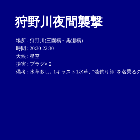
狩野川夜間襲撃
場所
:
狩野川(三園橋～黒瀬橋)
時間
:
20:30-22:30
天候
:
星空
損害
:
プラグ×２
備考
:
水草多し､ 1キャスト1水草､ "藻釣り師"を名乗