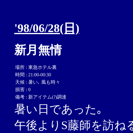
'98/06/28(日)
新月無情
場所
:
東急ホテル裏
時間
:
21:00-00:30
天候
:
暑い､ 風も時々
損害
:
0
備考
:
新アイテム(?)調達
暑い日であった｡
午後よりS藤師を訪ね