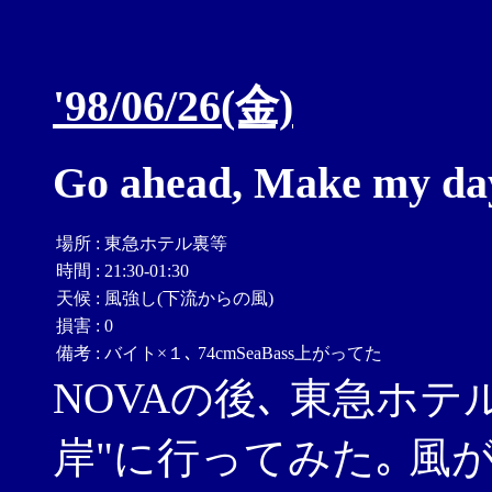
'98/06/26(金)
Go ahead, Make my day
場所
:
東急ホテル裏等
時間
:
21:30-01:30
天候
:
風強し(下流からの風)
損害
:
0
備考
:
バイト×１､ 74cmSeaBass上がってた
NOVAの後､ 東急ホテ
岸"に行ってみた｡ 