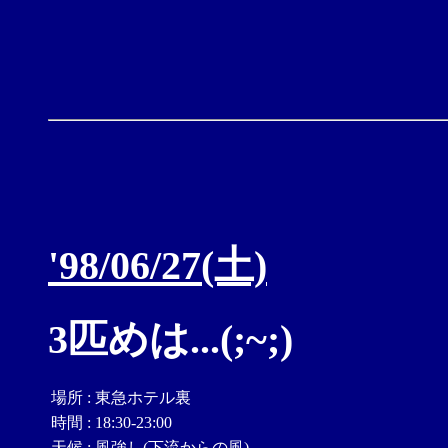
'98/06/27(土)
3匹めは...(;~;)
場所
:
東急ホテル裏
時間
:
18:30-23:00
天候
:
風強し(下流からの風)