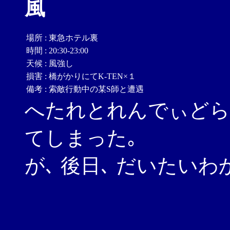
風
場所
:
東急ホテル裏
時間
:
20:30-23:00
天候
:
風強し
損害
:
橋がかりにてK-TEN×１
備考
:
索敵行動中の某S師と遭遇
へたれとれんでぃどらま(
てしまった｡
が､ 後日､ だいたいわ