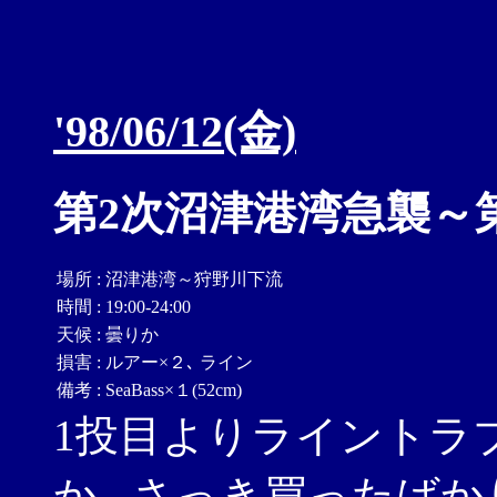
'98/06/12(金)
第2次沼津港湾急襲～
場所
:
沼津港湾～狩野川下流
時間
:
19:00-24:00
天候
:
曇りか
損害
:
ルアー×２､ ライン
備考
:
SeaBass×１(52cm)
1投目よりライントラブ
か｡ さっき買ったばか