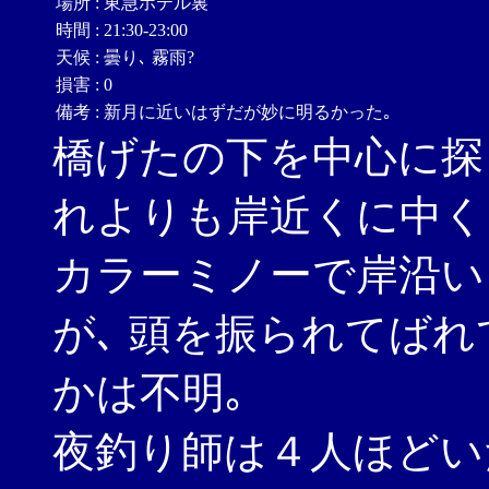
場所
:
東急ホテル裏
時間
:
21:30-23:00
天候
:
曇り､ 霧雨?
損害
:
0
備考
:
新月に近いはずだが妙に明るかった｡
橋げたの下を中心に探っ
れよりも岸近くに中く
カラーミノーで岸沿い
が､ 頭を振られてばれて
かは不明｡
夜釣り師は４人ほどい