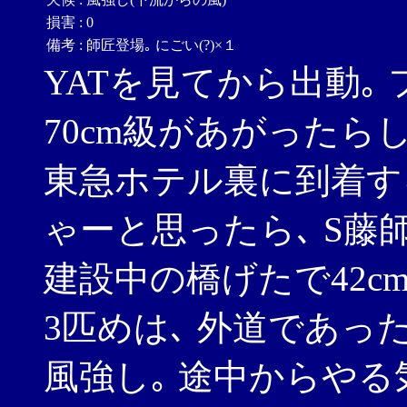
損害
:
0
備考
:
師匠登場｡ にごい(?)×１
YATを見てから出動｡
70cm級があがったらし
東急ホテル裏に到着す
ゃーと思ったら､ S藤
建設中の橋げたで42cm
3匹めは､ 外道であった｡ (
風強し｡ 途中からや