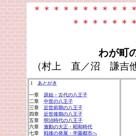
＊＊＊＊＊＊＊＊＊＊
＊＊＊＊＊＊
わが町
（村上 直／沼 謙吉他
1
あとがき
一章
原始・古代の八王子
二章
中世の八王子
三章
近世前期の八王子
四章
近世後期の八王子
五章
明治時代の八王子
六章
激動の大正・昭和時代
七章
戦後の発展・学園都市へ