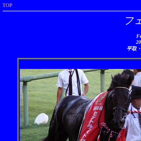
TOP
フ
F
2
平取