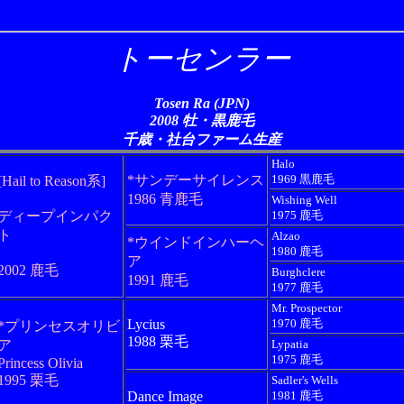
トーセンラー
Tosen Ra (JPN)
2008 牡・黒鹿毛
千歳・社台ファーム生産
Halo
*サンデーサイレンス
1969 黒鹿毛
[Hail to Reason系]
1986 青鹿毛
Wishing Well
ディープインパク
1975 鹿毛
ト
Alzao
*ウインドインハーヘ
1980 鹿毛
ア
2002 鹿毛
Burghclere
1991 鹿毛
1977 鹿毛
Mr. Prospector
Lycius
1970 鹿毛
*プリンセスオリビ
1988 栗毛
ア
Lypatia
1975 鹿毛
Princess Olivia
1995 栗毛
Sadler's Wells
Dance Image
1981 鹿毛