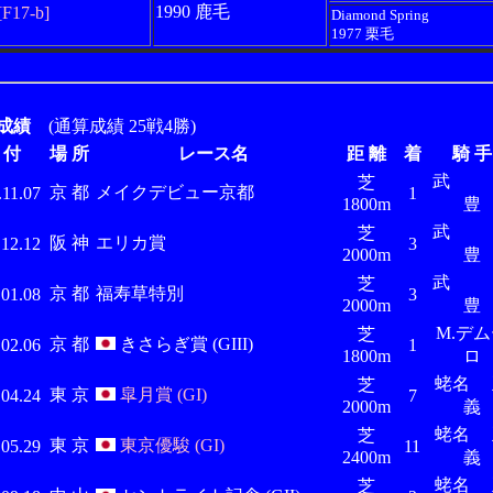
1990 鹿毛
[F17-b]
Diamond Spring
1977 栗毛
成績
(通算成績 25戦4勝)
 付
場 所
レース名
距 離
着
騎 手
芝
京 都
メイクデビュー京都
.11.07
1
1800m
豊
芝
阪 神
エリカ賞
.12.12
3
2000m
豊
芝
京 都
福寿草特別
.01.08
3
2000m
豊
M.デ
芝
京 都
きさらぎ賞 (GIII)
.02.06
1
1800m
ロ
蛯名 
芝
東 京
皐月賞 (GI)
.04.24
7
2000m
義
蛯名 
芝
東 京
東京優駿 (GI)
.05.29
11
2400m
義
蛯名 
芝