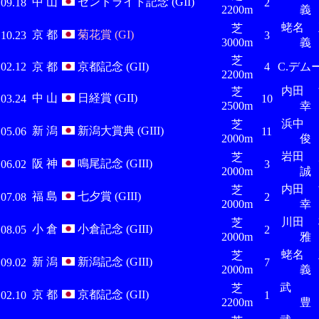
中 山
セントライト記念 (GII)
.09.18
2
2200m
義
蛯名 
芝
京 都
菊花賞 (GI)
.10.23
3
3000m
義
芝
.02.12
京 都
京都記念 (GII)
4
C.デム
2200m
内田 
芝
中 山
日経賞 (GII)
.03.24
10
2500m
幸
浜
芝
新 潟
新潟大賞典 (GIII)
.05.06
11
2000m
俊
岩田 
芝
阪 神
鳴尾記念 (GIII)
.06.02
3
2000m
誠
内田 
芝
福 島
七夕賞 (GIII)
.07.08
2
2000m
幸
川田 
芝
小 倉
小倉記念 (GIII)
.08.05
2
2000m
雅
蛯名 
芝
新 潟
新潟記念 (GIII)
.09.02
7
2000m
義
芝
京 都
京都記念 (GII)
.02.10
1
2200m
豊