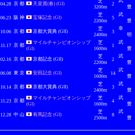
芝
京 都
天皇賞(春) (GI)
.04.28
2
3200m
豊
芝
阪 神
宝塚記念 (GI)
.06.23
5
2200m
豊
幸 
芝
京 都
京都大賞典 (GII)
.10.06
3
2400m
明
マイルチャンピオンシップ
芝
京 都
.11.17
1
(GI)
1600m
豊
芝
京 都
京都記念 (GII)
.02.16
2
2200m
豊
芝
東 京
安田記念 (GI)
.06.08
14
1600m
豊
芝
京 都
京都大賞典 (GII)
.10.14
3
2400m
豊
マイルチャンピオンシップ
芝
京 都
.11.23
4
(GI)
1600m
豊
芝
中 山
有馬記念 (GI)
.12.28
8
2500m
豊