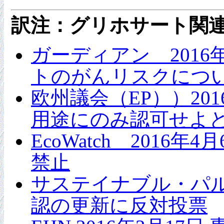
訳注：グリホサート関
ガーディアン 2016年
トのがんリスクについ
欧州議会（EP））20
用途にのみ認可せよ
EcoWatch 20
禁止
サステイナブル・パル
認の更新に反対投票