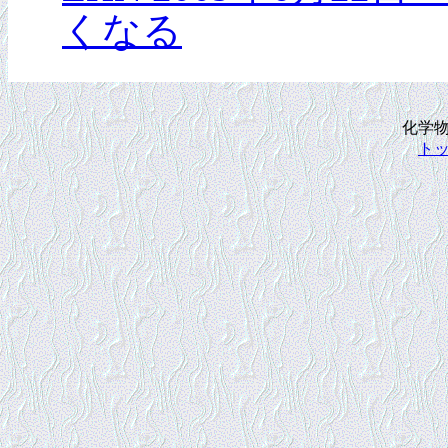
くなる
化学
ト