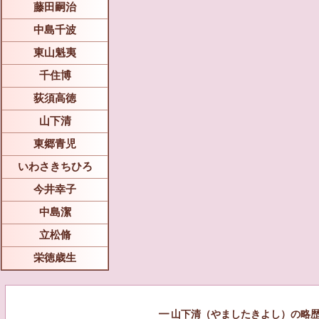
藤田嗣治
中島千波
東山魁夷
千住博
荻須高徳
山下清
東郷青児
いわさきちひろ
今井幸子
中島潔
立松脩
栄徳歳生
━ 山下清（やましたきよし）の略歴