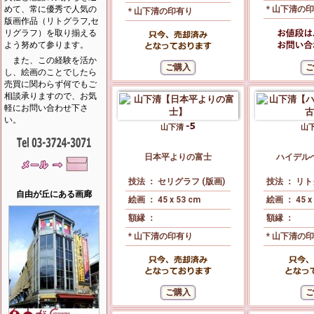
めて、常に優秀で人気の
* 山下清の
* 山下清の印有り
版画作品（リトグラフ,セ
リグラフ）を取り揃える
よう努めて参ります。
また、この経験を活か
し、絵画のことでしたら
売買に関わらず何でもご
相談承りますので、お気
軽にお問い合わせ下さ
い。
山下清
山
日本平よりの富士
ハイデル
技法 ： セリグラフ (版画)
技法 ： リト
自由が丘にある画廊
絵画 ： 45 x 53 cm
絵画 ： 45 x
額縁 ：
額縁 ：
* 山下清の印有り
* 山下清の