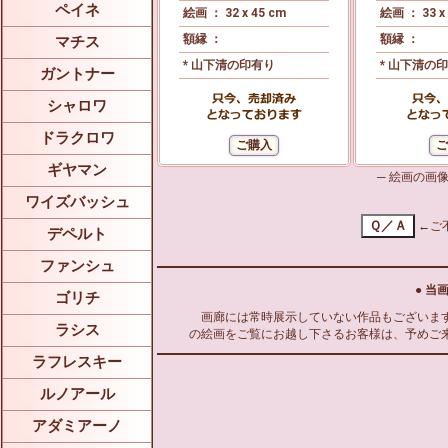
ペイネ
絵画 ： 32 x 45 cm
絵画 ： 33 x
額縁 ：
額縁 ：
マチス
* 山下清の印有り
* 山下清の
ガントナー
シャロワ
ドラクロワ
ギヤマン
─ 絵画の画
ワイズバッシュ
←ご
デペルト
ファンシュ
● 当
ゴリチ
画廊には常時展示していない作品もございます
ラシス
の絵画をご覧にお越し下さるお客様は、予めご
ラフレスキー
ルノアール
アダミアーノ