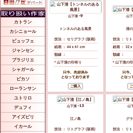
山下清
山
カトラン
トンネルのある風景
清の
カシニョール
技法 ： セリグラフ (版画)
技法 ： リト
ビュッフェ
絵画 ： 44 x 61 cm
絵画 ： 32 x
ジャンセン
額縁 ：
額縁 ：
ブラジリエ
* 山下清の印有り
* 山下清の
シャガール
ピカソ
ローランサン
ユトリロ
山下清
山
デュフィ
アイズピリ
江ノ島
グラ
イカール
技法 ： リトグラフ (版画)
技法 ： リト