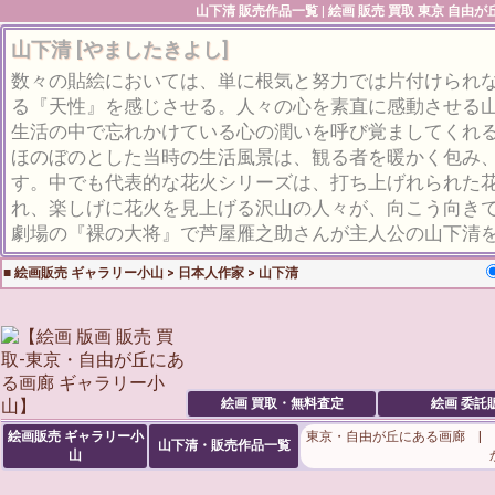
山下清
販売作品一覧 | 絵画 販売 買取 東京 自由
山下清 [やましたきよし]
数々の貼絵においては、単に根気と努力では片付けられ
る『天性』を感じさせる。人々の心を素直に感動させる
生活の中で忘れかけている心の潤いを呼び覚ましてくれ
ほのぼのとした当時の生活風景は、観る者を暖かく包み
す。中でも代表的な花火シリーズは、打ち上げれられた
れ、楽しげに花火を見上げる沢山の人々が、向こう向き
劇場の『裸の大将』で芦屋雁之助さんが主人公の山下清
■
絵画販売 ギャラリー小山
>
日本人作家
>
山下清
絵画 買取・無料査定
絵画 委託
絵画販売 ギャラリー小
東京・自由が丘にある画廊 |
山下清・販売作品一覧
山