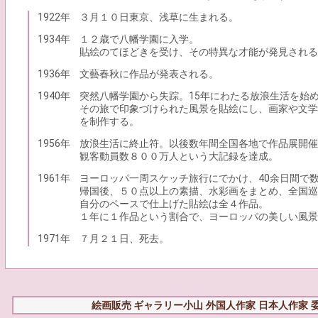
1922年
３月１０日東京、浅草に生まれる。
1934年
１２歳で八幡学園に入学。
貼絵のてほどきを受け、その特異な才能が発見される
1936年
文藝春秋に作品が発表される。
1940年
突然八幡学園から失踪。15年にわたる放浪生活を始
その旅で印象づけられた風景を貼絵にし、画家や文学
を制作する。
1956年
放浪生活に終止符。以後数年間全国各地で作品展開催
観客動員数８００万人という大記録を達成。
1961年
ヨーロッパ一周スケッチ旅行にでかけ、40余日間で
帰国後、５０点以上の素描、水彩画をまとめ、全国巡
自分のペースで仕上げた貼絵は全４作品。
１年に１作品という割合で、ヨーロッパの美しい風景
1971年
７月２１日、死去。
絵画販売 ギャラリー小山
外国人作家
日本人作家