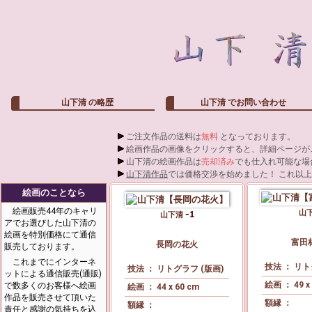
山下清
の略歴
山下清
でお問い合わせ
ご注文作品の送料は
無料
となっております。
絵画作品の画像をクリックすると、詳細ページが
山下清の絵画作品は
売却済み
でも仕入れ可能な場
山下清作品
では価格交渉を始めました！ これ以
絵画のことなら
絵画販売44年のキャリ
山
山下清
アでお選びした山下清の
絵画を特別価格にて通信
富田
長岡の花火
販売しております。
これまでにインターネ
技法 ： リト
技法 ： リトグラフ (版画)
ットによる通信販売(通販)
絵画 ： 49 x
で数多くのお客様へ絵画
絵画 ： 44 x 60 cm
作品を販売させて頂いた
額縁 ：
額縁 ：
責任と感謝の気持ちを込