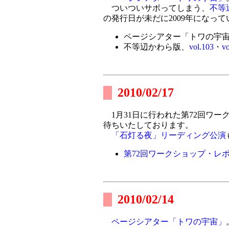
ついついサボってしまう、
不等
の発行日が未だに2009年になっ
ページシアター「トワの宇
不等辺かわら版、
vol.103
・
vo
2010/02/17
1月31日に行われた第72回ワー
待ちいたしております。
「石灯る夜」リーディング公演
第72回ワークショップ・レ
2010/02/14
ページシアター「トワの宇宙」