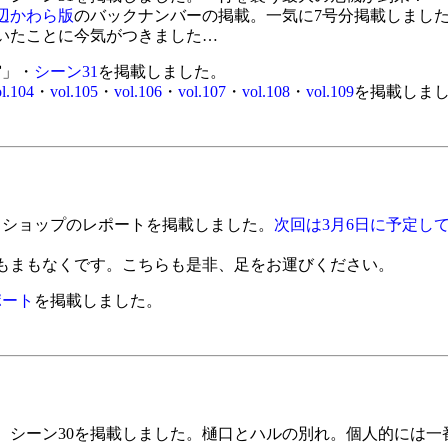
辺かわら版
のバックナンバーの掲載。一気に7号分掲載しました
ていたことに今気がつきました…
宙」・
シーン31
を掲載しました。
l.104
・
vol.105
・
vol.106
・
vol.107
・
vol.108
・
vol.109
を掲載しま
クショップのレポートを掲載しました。
次回は3月6日に予定し
もまもなくです。こちらも是非、足をお運びください。
ポート
を掲載しました。
。シーン30を掲載しました。樋口とハルの別れ。個人的には一