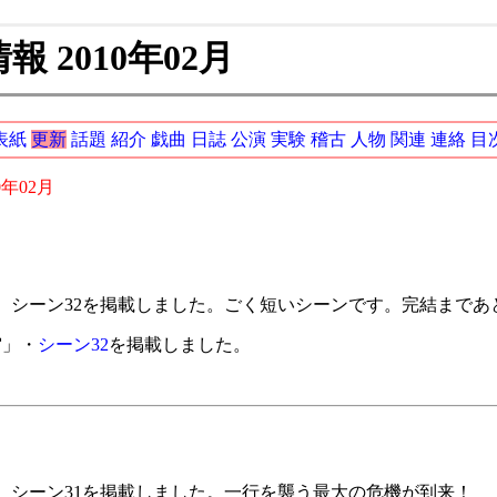
 2010年02月
表紙
更新
話題
紹介
戯曲
日誌
公演
実験
稽古
人物
関連
連絡
目
0年02月
。シーン32を掲載しました。ごく短いシーンです。完結まであ
宙」・
シーン32
を掲載しました。
。シーン31を掲載しました。一行を襲う最大の危機が到来！