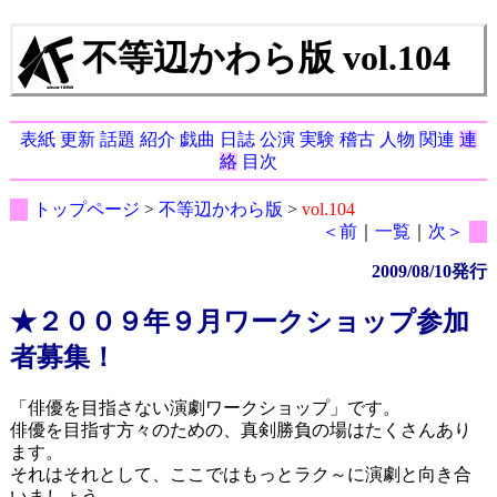
不等辺かわら版 vol.104
表紙
更新
話題
紹介
戯曲
日誌
公演
実験
稽古
人物
関連
連
絡
目次
トップページ
>
不等辺かわら版
>
vol.104
＜前
｜
一覧
｜
次＞
2009/08/10発行
★２００９年９月ワークショップ参加
者募集！
「俳優を目指さない演劇ワークショップ」です。
俳優を目指す方々のための、真剣勝負の場はたくさんあり
ます。
それはそれとして、ここではもっとラク～に演劇と向き合
いましょう。