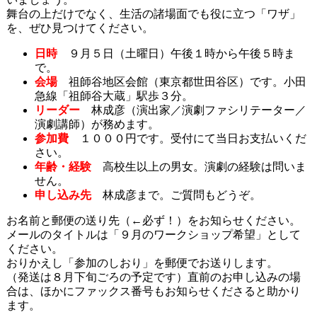
舞台の上だけでなく、生活の諸場面でも役に立つ「ワザ」
を、ぜひ見つけてください。
日時
９月５日（土曜日）午後１時から午後５時ま
で。
会場
祖師谷地区会館（東京都世田谷区）です。小田
急線「祖師谷大蔵」駅歩３分。
リーダー
林成彦（演出家／演劇ファシリテーター／
演劇講師）が務めます。
参加費
１０００円です。受付にて当日お支払いくだ
さい。
年齢・経験
高校生以上の男女。演劇の経験は問いま
せん。
申し込み先
林成彦まで。ご質問もどうぞ。
お名前と郵便の送り先（←必ず！）をお知らせください。
メールのタイトルは「９月のワークショップ希望」として
ください。
おりかえし「参加のしおり」を郵便でお送りします。
（発送は８月下旬ごろの予定です）直前のお申し込みの場
合は、ほかにファックス番号もお知らせくださると助かり
ます。