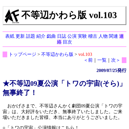
不等辺かわら版 vol.103
表紙
更新
話題
紹介
戯曲
日誌
公演
実験
稽古
人物
関連
連
絡
目次
トップページ
>
不等辺かわら版
>
vol.103
＜前
｜
一覧
｜
次＞
2009/07/25発行
★不等辺09夏公演「トワの宇宙(そら)」
無事終了！
おかげさまで、不等辺さんかく劇団09夏公演「トワの宇
宙」は、大好評をいただき、無事終了いたしました。ご来
場いただきました皆様、本当にありがとうございました。
○「トワの宇宙」公演情報はこちら！