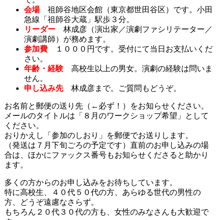
会場
祖師谷地区会館（東京都世田谷区）です。小田
急線「祖師谷大蔵」駅歩３分。
リーダー
林成彦（演出家／演劇ファシリテーター／
演劇講師）が務めます。
参加費
１０００円です。受付にて当日お支払いくだ
さい。
年齢・経験
高校生以上の男女。演劇の経験は問いま
せん。
申し込み先
林成彦まで。ご質問もどうぞ。
お名前と郵便の送り先（←必ず！）をお知らせください。
メールのタイトルは「８月のワークショップ希望」として
ください。
おりかえし「参加のしおり」を郵便でお送りします。
（発送は７月下旬ごろの予定です）直前のお申し込みの場
合は、ほかにファックス番号もお知らせくださると助かり
ます。
多くの方からのお申し込みをお待ちしています。
特に高校生、４０代５０代の方、あらゆる世代の男性の
方、どうぞ遠慮なさらず。
もちろん２０代３０代の方も、女性のみなさんも大歓迎で