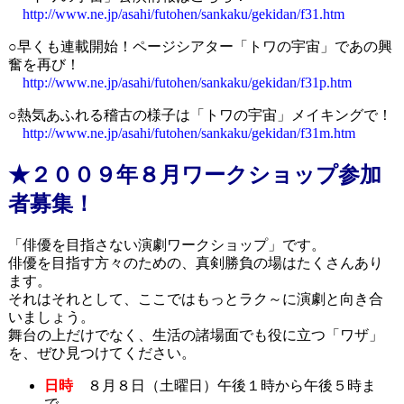
http://www.ne.jp/asahi/futohen/sankaku/gekidan/f31.htm
○早くも連載開始！ページシアター「トワの宇宙」であの興
奮を再び！
http://www.ne.jp/asahi/futohen/sankaku/gekidan/f31p.htm
○熱気あふれる稽古の様子は「トワの宇宙」メイキングで！
http://www.ne.jp/asahi/futohen/sankaku/gekidan/f31m.htm
★２００９年８月ワークショップ参加
者募集！
「俳優を目指さない演劇ワークショップ」です。
俳優を目指す方々のための、真剣勝負の場はたくさんあり
ます。
それはそれとして、ここではもっとラク～に演劇と向き合
いましょう。
舞台の上だけでなく、生活の諸場面でも役に立つ「ワザ」
を、ぜひ見つけてください。
日時
８月８日（土曜日）午後１時から午後５時ま
で。