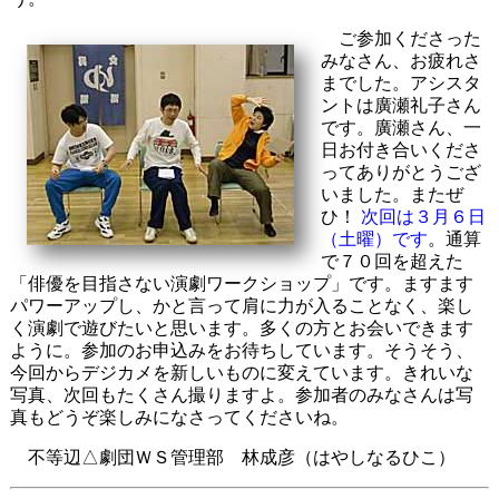
ご参加くださった
みなさん、お疲れさ
までした。アシスタ
ントは廣瀬礼子さん
です。廣瀬さん、一
日お付き合いくださ
ってありがとうござ
いました。またぜ
ひ！
次回は３月６日
（土曜）です
。通算
で７０回を超えた
「俳優を目指さない演劇ワークショップ」です。ますます
パワーアップし、かと言って肩に力が入ることなく、楽し
く演劇で遊びたいと思います。多くの方とお会いできます
ように。参加のお申込みをお待ちしています。そうそう、
今回からデジカメを新しいものに変えています。きれいな
写真、次回もたくさん撮りますよ。参加者のみなさんは写
真もどうぞ楽しみになさってくださいね。
不等辺△劇団ＷＳ管理部 林成彦（はやしなるひこ）