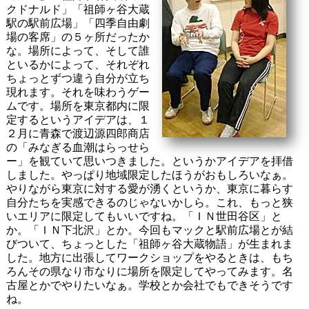
クドナルド」「祖師ヶ谷大蔵
駅の駅前広場」「四季自由劇
場の客席」の５ヶ所だったか
な。場所によって、そして誰
といるかによって、それぞれ
ちょっとずつ違う自分が立ち
現れます。それを味わうゲー
ムです。場所を東京都内に限
定するというアイデアは、１
２月に青森で渡辺源四郎商店
の「みなぎる血潮はらっせら
ー」を観ていて思いつきました。というかアイデアを拝借
しました。やっぱり地域限定したほうがおもしろいなぁ。
やりながら東京に対する愛が湧くというか、東京に暮らす
自分たちを実感できるのじゃないかしら。これ、もっと狭
いエリアに限定してもいいですね。「ＩＮ世田谷区」と
か。「ＩＮ下北沢」とか。今回もマックと駅前広場とが結
びついて、ちょっとした「祖師ヶ谷大蔵物語」が生まれま
した。地方に出張してワークショップをやるときは、もち
ろんその県なり市なりに場所を限定してやってみます。名
古屋とかでやりたいなぁ。学校とか会社でもできそうです
ね。