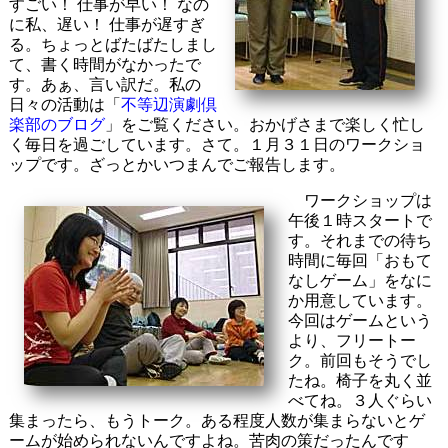
すごい！ 仕事が早い！ なの
に私、遅い！ 仕事が遅すぎ
る。ちょっとばたばたしまし
て、書く時間がなかったで
す。あぁ、言い訳だ。私の
日々の活動は「
不等辺演劇倶
楽部のブログ
」をご覧ください。おかげさまで楽しく忙し
く毎日を過ごしています。さて。１月３１日のワークショ
ップです。ざっとかいつまんでご報告します。
ワークショップは
午後１時スタートで
す。それまでの待ち
時間に毎回「おもて
なしゲーム」をなに
か用意しています。
今回はゲームという
より、フリートー
ク。前回もそうでし
たね。椅子を丸く並
べてね。３人ぐらい
集まったら、もうトーク。ある程度人数が集まらないとゲ
ームが始められないんですよね。苦肉の策だったんです