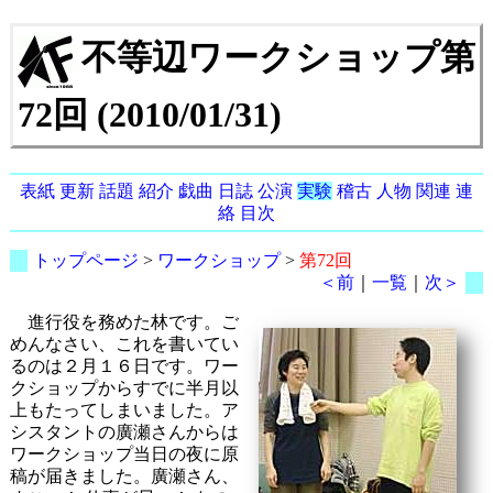
不等辺ワークショップ第
72回 (2010/01/31)
表紙
更新
話題
紹介
戯曲
日誌
公演
実験
稽古
人物
関連
連
絡
目次
トップページ
>
ワークショップ
>
第72回
＜前
｜
一覧
｜
次＞
進行役を務めた林です。ご
めんなさい、これを書いてい
るのは２月１６日です。ワー
クショップからすでに半月以
上もたってしまいました。ア
シスタントの廣瀬さんからは
ワークショップ当日の夜に原
稿が届きました。廣瀬さん、