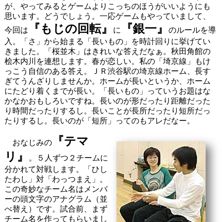
が、やってみるとゲームよりこっちのほうがいいようにも
思います。どうでしょう。一応ゲームもやっていまして、
『もじの回転』
『
銀一
』
今回は
に
のルールを導
入。「さ」から始まる「長いもの」を時計回りに挙げてい
きました。「桜並木」はきれいな答えだなぁ。秋田角館の
桧木内川を連想します。春が恋しい。私の「埼京線」もけ
っこう自信のある答え。ＪＲ渋谷駅の埼京線ホーム、長す
ぎてうんざりしませんか。ホームが長いというか、ホーム
にたどり着くまでが長い。「長いもの」っていうお題はな
かなかおもしろいですね。長いのが形だったり距離だった
り時間だったりするし。長いことが長所だったり短所だっ
たりするし。長いのが「短所」ってのもアレだなー。
『
テマ
おなじみの
リ
』
。５人ずつ２チームに
分かれて対戦します。「ひし
たわし」対「わっつまえ」。
この奇妙なチーム名はメンバ
ーの頭文字のアナグラム（並
べ替え）です。試合前、まず
チーム名を作ってもらいまし