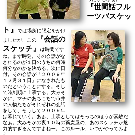
『世間話フル
ーツバスケッ
ト』
では場所に限定をかけ
『会話の
ましたが、この
スケッチ』
は時間です
ね。まず時刻。その会話がな
されるのが１日のうちの何時
何分なのかを決める。次に日
付。その会話が「２００９年
１２月３１日」になされたも
のだということにする。そし
て時刻順に上演する。大みそ
かに、マチのあちこちで市井
の人物たちがそれぞれの会話
をして、そうして２００９年
は暮れていく。あぁ、上演としてはそっちのほうが素敵だ
なぁ。大みそかの夜１０時の蕎麦屋の、あのスケッチが魅
力的すぎるんですよねー。このルール、いつかやってみよ
う。