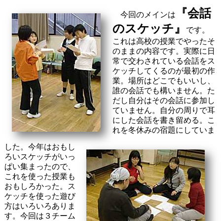
『
会話
今回のメインは
のスケッチ
』
です。
これは高校の授業でやったそ
のままの内容です。実際に日
常で交わされている会話をス
ケッチしてくるのが最初の作
業。場所はどこでもいいし、
誰の会話でも構いません。た
だし自分はその会話に参加し
ていません。自分の周りで耳
にした会話を書き留める。こ
れを冬休みの宿題にしていま
した。今年はおもし
ろいスケッチがいっ
ぱい集まったので、
これを使った授業も
おもしろかった。ス
ケッチを使った遊び
方はいろいろありま
す。今回は３チーム