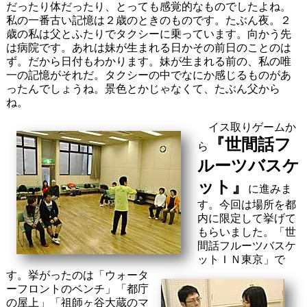
だったり体だったり、とっても感覚的なものでしたよね。
私の一番古い記憶は２歳のときのものです。たぶん夜。２
歳の私は父とふたりでタクシーに乗っています。向かう先
は病院です。あれは妹が生まれる日かその前日のことのは
ず。だから日付もわかります。妹が生まれる前の、私の唯
一の記憶がそれだ。タクシーの中でなにか感じるものがあ
ったんでしょうね。景色とかじゃなくて、たぶん父から
ね。
イス取りゲームか
『
世間話フ
ら
ルーツバスケ
ット
』
に進みま
す。今回は場所を都
内に限定して挙げて
もらいました。「世
間話フルーツバスケ
ットＩＮ東京」で
す。挙がったのは「ウォータ
ーフロントのベンチ」「都庁
の屋上」「祖師ヶ谷大蔵のマ