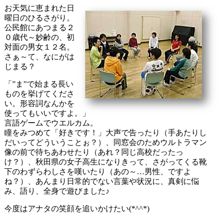
お天気に恵まれた日
曜日のひるさがり。
公民館にあつまる２
０歳代～妙齢の、初
対面の男女１２名。
さぁ～て、なにがは
じまる？
「”ま”で始まる長い
ものを挙げてくださ
い。形容詞なんかを
使ってもいいですよ。」
言語ゲームでウエルカム。
瞳をみつめて「好きです！」大声で告ったり（手あたりし
だいってどういうことぉ？）、同窓会のためウルトラマン
像の前で待ちあわせたり（あれ？同じ高校だったっ
け？）、秋田県の女子高生になりきって、さがってくる靴
下のわずらわしさを嘆いたり（あの～…男性、ですよ
ね？）、あんまり日常的でない言葉や状況に、真剣に悩
み、語り、全身で遊びました♪
今度はアナタの笑顔を追いかけたい(*^^*)