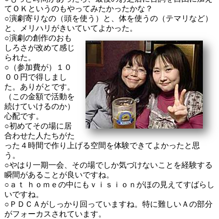
てＯＫというのもやってみたかったかな？
○演劇寄りなの（頭を使う）と、体を使うの（テマリなど）
と、メリハリがきいていてよかった。
○演劇の創作のおも
しろさが改めて感じ
られた。
○（参加費が）１０
００円で得しまし
た。ありがとです。
（この金額で活動を
続けていけるのか）
心配です。
○初めてその場に居
合わせた人たちがた
った４時間で作り上げる空間を体験できてよかったと思
う。
○やはり一期一会、その場でしか気づけないことを経験する
瞬間があることが良いですね。
○ａｔ ｈｏｍｅの中にもｖｉｓｉｏｎがほの見えてすばらし
いですね。
○ＰＤＣＡがしっかり回っていますね。特に難しいＡの部分
がフォーカスされています。