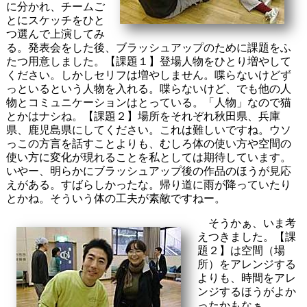
に分かれ、チームご
とにスケッチをひと
つ選んで上演してみ
る。発表会をした後、ブラッシュアップのために課題をふ
たつ用意しました。【課題１】登場人物をひとり増やして
ください。しかしセリフは増やしません。喋らないけどず
っといるという人物を入れる。喋らないけど、でも他の人
物とコミュニケーションはとっている。「人物」なので猫
とかはナシね。【課題２】場所をそれぞれ秋田県、兵庫
県、鹿児島県にしてください。これは難しいですね。ウソ
っこの方言を話すことよりも、むしろ体の使い方や空間の
使い方に変化が現れることを私としては期待しています。
いやー、明らかにブラッシュアップ後の作品のほうが見応
えがある。すばらしかったな。帰り道に雨が降っていたり
とかね。そういう体の工夫が素敵ですねー。
そうかぁ、いま考
えつきました。【課
題２】は空間（場
所）をアレンジする
よりも、時間をアレ
ンジするほうがよか
ったかもなぁ。