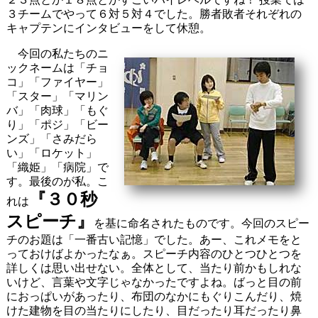
３チームでやって６対５対４でした。勝者敗者それぞれの
キャプテンにインタビューをして休憩。
今回の私たちのニ
ックネームは「チョ
コ」「ファイヤー」
「スター」「マリン
バ」「肉球」「もぐ
り」「ポジ」「ビー
ンズ」「さみだら
い」「ロケット」
「織姫」「病院」で
す。最後のが私。こ
『
３０秒
れは
スピーチ
』
を基に命名されたものです。今回のスピー
チのお題は「一番古い記憶」でした。あー、これメモをと
っておけばよかったなぁ。スピーチ内容のひとつひとつを
詳しくは思い出せない。全体として、当たり前かもしれな
いけど、言葉や文字じゃなかったですよね。ばっと目の前
におっぱいがあったり、布団のなかにもぐりこんだり、焼
けた建物を目の当たりにしたり、目だったり耳だったり鼻