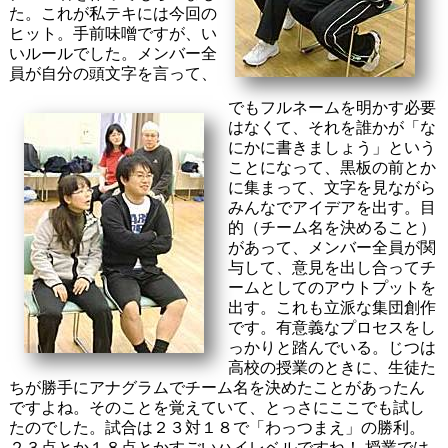
た。これが私テキには今回の
ヒット。手前味噌ですが、い
いルールでした。メンバー全
員が自分の頭文字を言って、
でもフルネームを明かす必要
はなくて、それを誰かが「な
にかに書きましょう」という
ことになって、黒板の前とか
に集まって、文字を見ながら
みんなでアイデアを出す。目
的（チーム名を決めること）
があって、メンバー全員が関
与して、意見を出し合ってチ
ームとしてのアウトプットを
出す。これも立派な集団創作
です。有意義なプロセスをし
っかりと踏んでいる。じつは
高校の授業のときに、生徒た
ちが勝手にアナグラムでチーム名を決めたことがあったん
ですよね。そのことを覚えていて、とっさにここでも試し
たのでした。試合は２３対１８で「わっつまえ」の勝利。
２３点とか１８点とかすごいハイレベルですね！ 授業では