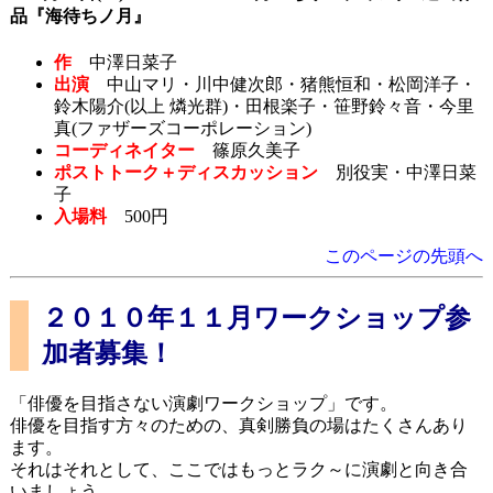
品『海待ちノ月』
作
中澤日菜子
出演
中山マリ・川中健次郎・猪熊恒和・松岡洋子・
鈴木陽介(以上 燐光群)・田根楽子・笹野鈴々音・今里
真(ファザーズコーポレーション)
コーディネイター
篠原久美子
ポストトーク＋ディスカッション
別役実・中澤日菜
子
入場料
500円
このページの先頭へ
２０１０年１１月ワークショップ参
加者募集！
「俳優を目指さない演劇ワークショップ」です。
俳優を目指す方々のための、真剣勝負の場はたくさんあり
ます。
それはそれとして、ここではもっとラク～に演劇と向き合
いましょう。