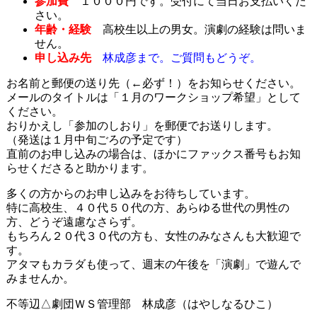
参加費
１０００円です。受付にて当日お支払いくだ
さい。
年齢・経験
高校生以上の男女。演劇の経験は問いま
せん。
申し込み先
林成彦まで。ご質問もどうぞ。
お名前と郵便の送り先（←必ず！）をお知らせください。
メールのタイトルは「１月のワークショップ希望」として
ください。
おりかえし「参加のしおり」を郵便でお送りします。
（発送は１月中旬ごろの予定です）
直前のお申し込みの場合は、ほかにファックス番号もお知
らせくださると助かります。
多くの方からのお申し込みをお待ちしています。
特に高校生、４０代５０代の方、あらゆる世代の男性の
方、どうぞ遠慮なさらず。
もちろん２０代３０代の方も、女性のみなさんも大歓迎で
す。
アタマもカラダも使って、週末の午後を「演劇」で遊んで
みませんか。
不等辺△劇団ＷＳ管理部 林成彦（はやしなるひこ）