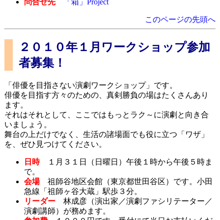
問合せ先
「箱」Project
このページの先頭へ
２０１０年１月ワークショップ参加
者募集！
「俳優を目指さない演劇ワークショップ」です。
俳優を目指す方々のための、真剣勝負の場はたくさんあり
ます。
それはそれとして、ここではもっとラク～に演劇と向き合
いましょう。
舞台の上だけでなく、生活の諸場面でも役に立つ「ワザ」
を、ぜひ見つけてください。
日時
１月３１日（日曜日）午後１時から午後５時ま
で。
会場
祖師谷地区会館（東京都世田谷区）です。小田
急線「祖師ヶ谷大蔵」駅歩３分。
リーダー
林成彦（演出家／演劇ファシリテーター／
演劇講師）が務めます。