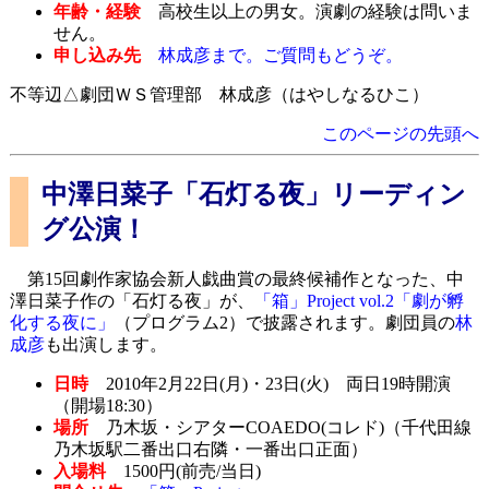
年齢・経験
高校生以上の男女。演劇の経験は問いま
せん。
申し込み先
林成彦まで。ご質問もどうぞ。
不等辺△劇団ＷＳ管理部 林成彦（はやしなるひこ）
このページの先頭へ
中澤日菜子「石灯る夜」リーディン
グ公演！
第15回劇作家協会新人戯曲賞の最終候補作となった、中
澤日菜子作の「石灯る夜」が、
「箱」Project vol.2「劇が孵
化する夜に」
（プログラム2）で披露されます。劇団員の
林
成彦
も出演します。
日時
2010年2月22日(月)・23日(火) 両日19時開演
（開場18:30）
場所
乃木坂・シアターCOAEDO(コレド)（千代田線
乃木坂駅二番出口右隣・一番出口正面）
入場料
1500円(前売/当日)