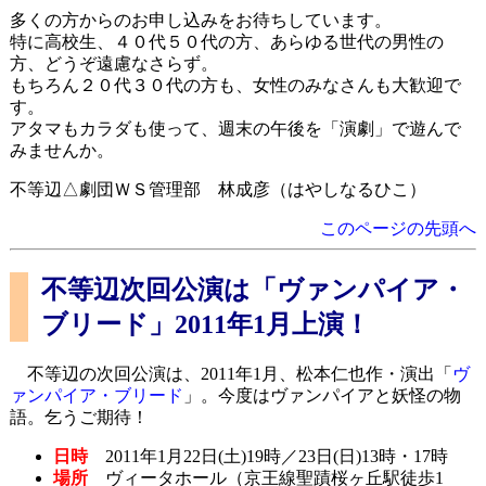
多くの方からのお申し込みをお待ちしています。
特に高校生、４０代５０代の方、あらゆる世代の男性の
方、どうぞ遠慮なさらず。
もちろん２０代３０代の方も、女性のみなさんも大歓迎で
す。
アタマもカラダも使って、週末の午後を「演劇」で遊んで
みませんか。
不等辺△劇団ＷＳ管理部 林成彦（はやしなるひこ）
このページの先頭へ
不等辺次回公演は「ヴァンパイア・
ブリード」2011年1月上演！
不等辺の次回公演は、2011年1月、松本仁也作・演出「
ヴ
ァンパイア・ブリード
」。今度はヴァンパイアと妖怪の物
語。乞うご期待！
日時
2011年1月22日(土)19時／23日(日)13時・17時
場所
ヴィータホール（京王線聖蹟桜ヶ丘駅徒歩1