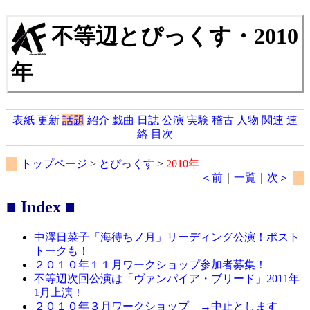
不等辺とぴっくす・2010
年
表紙
更新
話題
紹介
戯曲
日誌
公演
実験
稽古
人物
関連
連
絡
目次
トップページ
>
とぴっくす
>
2010年
＜前
｜
一覧
｜
次＞
■ Index ■
中澤日菜子「海待ちノ月」リーディング公演！ポスト
トークも！
２０１０年１１月ワークショップ参加者募集！
不等辺次回公演は「ヴァンパイア・ブリード」2011年
1月上演！
２０１０年３月ワークショップ →中止とします