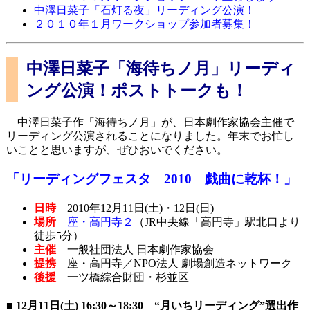
中澤日菜子「石灯る夜」リーディング公演！
２０１０年１月ワークショップ参加者募集！
中澤日菜子「海待ちノ月」リーディ
ング公演！ポストトークも！
中澤日菜子作「海待ちノ月」が、日本劇作家協会主催で
リーディング公演されることになりました。年末でお忙し
いことと思いますが、ぜひおいでください。
「リーディングフェスタ 2010 戯曲に乾杯！」
日時
2010年12月11日(土)・12日(日)
場所
座・高円寺２
（JR中央線「高円寺」駅北口より
徒歩5分）
主催
一般社団法人 日本劇作家協会
提携
座・高円寺／NPO法人 劇場創造ネットワーク
後援
一ツ橋綜合財団・杉並区
■ 12月11日(土) 16:30～18:30 “月いちリーディング”選出作