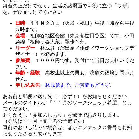
舞台の上だけでなく、生活の諸場面でも役に立つ「ワザ」
を、ぜひ見つけてください。
日時
１１月２３日（火曜・祝日）午後１時から午後
５時まで。
会場
祖師谷地区会館（東京都世田谷区）です。小田
急線「祖師ヶ谷大蔵」駅歩３分。
リーダー
林成彦（演出家／俳優／ワークショップデ
ザイナー）が務めます。
参加費
１０００円です。受付にて当日お支払いくだ
さい。
年齢・経験
高校生以上の男女。演劇の経験は問いま
せん。
申し込み先
林成彦まで。ご質問もどうぞ
。
お名前と郵便の送り先（←必ず！）をお知らせください。
メールのタイトルは「１１月のワークショップ希望」とし
てください。
おりかえし「参加のしおり」を郵便でお送りします。
（発送は１１月上旬ごろの予定です）
直前のお申し込みの場合は、ほかにファックス番号もお知
らせくださると助かります。