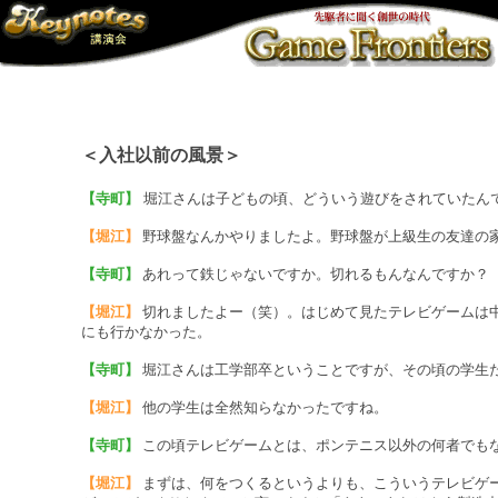
＜入社以前の風景＞
【寺町】
堀江さんは子どもの頃、どういう遊びをされていたん
【堀江】
野球盤なんかやりましたよ。野球盤が上級生の友達の
【寺町】
あれって鉄じゃないですか。切れるもんなんですか？
【堀江】
切れましたよー（笑）。はじめて見たテレビゲームは
にも行かなかった。
【寺町】
堀江さんは工学部卒ということですが、その頃の学生
【堀江】
他の学生は全然知らなかったですね。
【寺町】
この頃テレビゲームとは、ポンテニス以外の何者でも
【堀江】
まずは、何をつくるというよりも、こういうテレビゲー