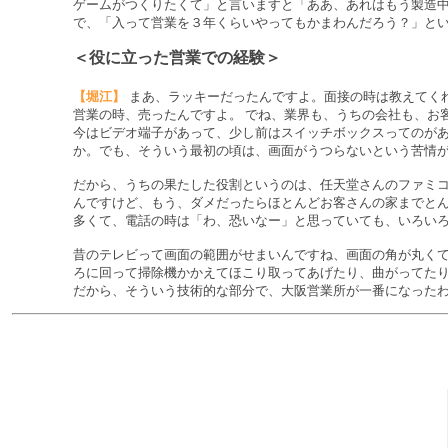
ゲームがつくりたくて」と言いますと「ああ、あれはもう製造
で、「入って営業を３年くらいやってもかまわんだろう？」と
＜役に立った営業での経験＞
【堀江】
まあ、ラッキーだったんですよ。面接の時は教えてく
営業の時、売ったんですよ。 でね、業界も、うちの会社も、お
今はビデオ端子があって、少し前はスイッチボックスってのが
か。でも、そういう最初の頃は、画面がうつらないという苦情
だから、うちの果たした役割というのは、任天堂さんのファミ
んですけど、もう、ダメだったらほとんどお客さんの家までと
多くて、電話の時は「わ、恐いなー」と思っていても、いろい
昔のテレビって画面の範囲がせまいんですね、画面の角が丸く
ろに回って掃除機かかえてほこり取ってあげたり、曲がってた
だから、そういう技術的な部分で、大阪営業所が一番になった