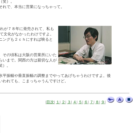
（笑）。
それで、本当に営業になっちゃって。
れが７８年に発売されて、私も
って文化がなかったわけですよ。
ニングも２ｃｈにすれば映ると
。その頃私は大阪の営業所にいた
らいまで。関西の方は親切な人が
笑）。
水平振幅や垂直振幅の調整までやってあげちゃうわけですよ。後
いわれても、こまっちゃうんですけど。
|
目次
|
１
|
２
|
３
|
４
|
５
|
６
|
７
|
８
|
９
|