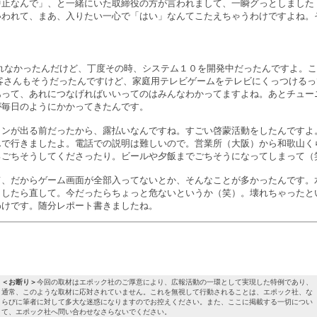
中止なんで」、と一緒にいた取締役の方が言われまして、一瞬グっとしました
いわれて、まあ、入りたい一心で「はい」なんてこたえちゃうわけですよね。
れなかったんだけど、丁度その時、システム１０を開発中だったんですよ。こ
客さんもそうだったんですけど、家庭用テレビゲームをテレビにくっつける
あって、あれにつなげればいいってのはみんなわかってますよね。あとチュー
が毎日のようにかかってきたんです。
コンが出る前だったから、露払いなんですね。すごい啓蒙活動をしたんですよ
んで行きましたよ。電話での説明は難しいので。営業所（大阪）から和歌山く
ろごちそうしてくださったり。ビールや夕飯までごちそうになってしまって（
て、だからゲーム画面が全部入ってないとか、そんなことが多かったんです。
りしたら直して。今だったらちょっと危ないというか（笑）。壊れちゃったと
わけです。随分レポート書きましたね。
＜お断り＞
今回の取材はエポック社のご厚意により、広報活動の一環として実現した特例であり、
通常、このような取材に応対されていません。これを無視して行動されることは、エポック社、な
らびに筆者に対して多大な迷惑になりますのでお控えください。また、ここに掲載する一切につい
て、エポック社へ問い合わせなさらないでください。