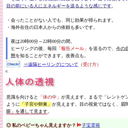
目の前にいる人にエネルギーを送るような感じです
。
・会ったことがない人でも、同じ効果が得られます。
・海外在住の日本人からの依頼も多いです。
夜は20時00分～22時00分の間。
ヒーリングの後、毎回
「報告メール」
を送るので、
今の
態
を知ることができます。改善点も。
⇒遠隔ヒーリングについて
（
受け方）
意識を向けると
「体の中」
が見えます。まるで「レントゲ
ように
「子宮や卵巣」
が見えます。
目の視覚ではなく
、眉
眼」を通して見ます
。
◎ 私のベビーちゃん見えますか？
子宝霊視