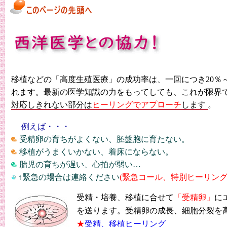
移植などの「高度生殖医療」の成功率は、一回につき20％～
れます。最新の医学知識の力をもってしても、これが限界
対応しきれない部分は
ヒーリングでアプローチ
します
。
例えば・・・
受精卵の育ちがよくない、胚盤胞に育たない。
移植がうまくいかない、着床にならない。
胎児の育ちが遅い、心拍が弱い…
↑緊急の場合は連絡ください
(緊急コール、特別ヒーリン
受精・培養、移植に合せて
「受精卵」
に
を送ります。
受精卵の成長、細胞分裂を
★
受精、移植ヒーリング