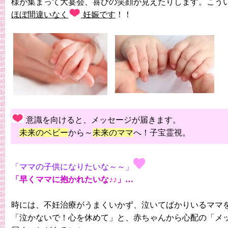
様が集まって大宴会、喜びの笑顔が見えたりします。こう
ほぼ間違いなく
妊娠です
！！
意識を向けると、メッセージが届きます。
未来のベビー
から～
未来のママ
へ！子宝霊視。
「ママの子供になりたいな～～」
「早くママに抱かれたいな♪
♪
」…
時には、不妊治療がうまくいかず、泣いてばかりいるママ
「泣かないで！心を休めて」と、赤ちゃんから心配の「メ