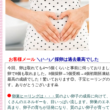
お客様メール
＼(^-^)／採卵は過去最高でした
今回、卵は取れても4〜5個くらいと事前に伺っておりま
卵で8個も取れました。8個採卵→5個受精→4個初期胚凍
最高の成績でした！驚いております😊。子宝ヒーリング
す。ありがとうございます
🙇‍
卵巣ヒーリングは・・・
質のよい卵子の成長に向けて
くさんのエネルギーを、目いっぱい流します。卵巣のエネ
高まり、卵子の育ちが活発になり、質のよい卵子が育って