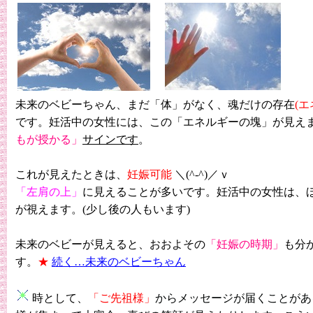
未来の
ベビーちゃん、まだ「体」がなく、魂だけの存在
(
です。妊活中の女性には、この「エネルギーの塊」が見え
もが授かる」
サインです
。
これが見えたときは、
妊娠可能
＼(^-^)／ｖ
「左肩の上」
に見えることが多いです。妊活中の女性は、
が視えます。(少し後の人もいます)
未来のベビーが見えると、おおよその
「妊娠の時期」
も分
す。
★
続く…
未来のベビーちゃん
時として、
「ご先祖様」
からメッセージが届くことがあ