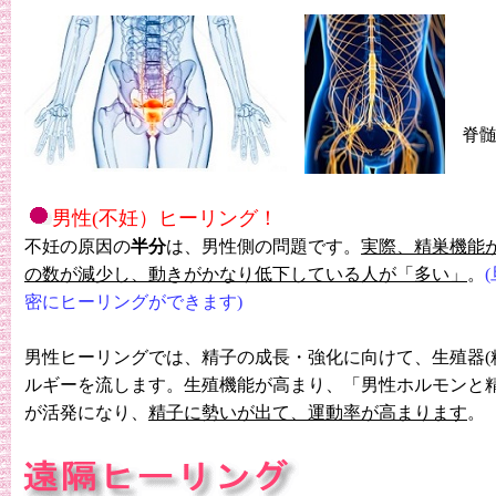
脊
男性(不妊）ヒーリング！
不妊の原因の
半分
は、男性側の問題です。
実際、精巣機能
の数が減少し、動きがかなり低下している人が「多い」
。
密にヒーリングができます)
男性ヒーリングでは、精子の成長・強化に向けて、生殖器(
ルギーを流します。生殖機能が高まり、「男性ホルモンと
が活発になり、
精子に勢いが出て、運動率が高まります
。