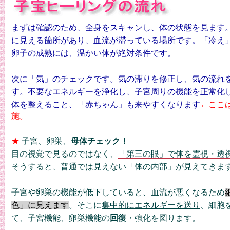
まずは確認のため、全身をスキャンし、体の状態を見ます
に見える箇所があり、
血流が滞っている場所です
。「冷え
卵子の成熟には、温かい体が絶対条件です。
次に「気」のチェックです。気の滞りを修正し、気の流れ
す。不要なエネルギーを浄化し、子宮周りの機能を正常化
体を整えること、「赤ちゃん」も来やすくなります
←ここ
施。
★
子宮、卵巣、
母体チェック！
目の視覚で見るのではなく、
「第三の眼」で体を霊視・透
そうすると、普通では見えない「体の内部」が見えてきま
子宮や卵巣の機能が低下していると、血流が悪くなるため
色」に見えます
。そこに
集中的にエネルギーを送り
、細胞
て、子宮機能、卵巣機能の
回復
・強化を図ります。