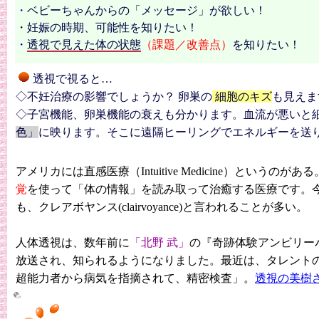
・
ベビーちゃんからの「メッセージ」が欲しい！
・
妊娠の時期、可能性を知りたい！
・
透視で見えた体の状態
（課題／改善点）
を知りたい！
透視で視ると…
◇不妊治療の影響でしょうか
？
卵巣の
細胞のキズ
も見えま
◇子宮機能、卵巣機能の衰えも分かります。血流が悪いと
色」
に映ります。そこに遠隔ヒーリングでエネルギーを送
アメリカには
直感医療
（
Intuitive Medicine
）というのがある
覚
を使って「体の情報」を読み取って治癒する医療です。
も、クレアボヤンス(
clairvoyance
)と言われることが多い。
人体透視は、数年前に
「北野 武」
の
『
奇跡体験
アンビリー
放送され、知られるようになりました。最近は、タレント
超能力者から病気を指摘されて、精密検査」。
透視の美樹