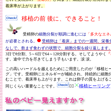
着床率が上がります。
移植の前 後に、できること！
受精卵の
細胞分裂が順調に進むには
「多大なエネ
が必要とされる。
受精卵は「着床」までの一週間、栄養
なしで、飲まず食わずの状態で、細胞分裂を繰り返します
3日で8分割、5～6日で64～128分割する。そしてようやく
「
す。途中で力を尽きてしまう子もいます。涙 涙。
この高いハードルを越えるためにご用意したのが「移植ヒ
グ」です。受精卵にエネルギーが補給され、持続的に細胞
むことで、着床率も上がります。これは卵子の質を上げる
移植ヒーリング
同じくらい重要なことです。
🙇‍♀️