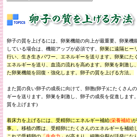
卵子の質を上げるには、卵巣機能の向上が最重要。卵巣機
している場合は、機能アップが必須です。
卵巣に遠隔ヒー
行い、生き生きパワー、エネルギーを送ります。卵巣にた
エネルギーを送り、血流の流れを高めます。卵巣を刺激し
た卵巣機能を回復・強化します。卵子の質を上げる方法。
また質の良い卵子の成長に向けて、卵胞(卵子)にたくさん
ギーを送ります。卵巣を刺激し、卵子の成長を促進します。
質を上げます)
着床力を上げるには、受精卵にエネルギー補給
(栄養補給)
が
事。
。移植の際は、受精卵にたくさんのエネルギーを補給
これで受精卵の
「生命力」
が高まり、細胞分裂が活発にな