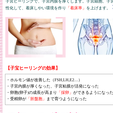
子宮ヒーリングで、子宮内膜を厚くします。子宮細胞、子
性化して、着床しやい環境を作り
「着床率」
を上げます。
【子宝ヒーリングの効果】
・ホルモン値が改善した（FSH,LH,E2…）
・子宮内膜が厚くなった、子宮粘膜が活発になった
・卵胞(卵子)の成長が高まり
「採卵」
ができるようになっ
・受精卵が
「胚盤胞」
まで育つようになった