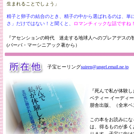
生まれることでしょう」
精子と卵子の結合のとき、精子の中から選ばれるのは、単
さ」だけではない！と聞くと、
ロマンチィックな話ですね
『アセンションの時代 迷走する地球人へのプレアデスの
(バーバ・マーシニアック著から）
子宝ヒーリング
suiren@angel.email.ne.jp
『死んで私が体験し
ベティー イーディー 
朋舎出版、（全米ベ
この本をお読みにな
は、得るものが多く
ります。子宝に向け