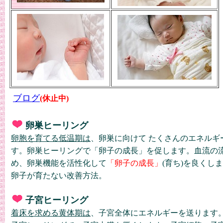
ブログ
(休止中)
卵巣ヒーリング
卵胞を育てる低温期は
、
卵巣に向けて たくさんのエネルギ
す。卵巣ヒーリングで「卵子
の成長」を促します。血流の
め、卵巣機能を活性化して
「卵子の成長」
(育ち)を良くし
卵子が育たない改善方法。
子宮ヒーリング
着床を求める黄体期は
、子宮全体にエネルギーを送ります