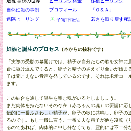
透視 霊視の世界
ヒーリング料金
移植ヒーリング
自然妊娠の事例
プロフィール
「Ｑ＆Ａ」
遠隔ヒーリング
若さを取り戻す秘
子宝呼吸法
妊娠と誕生のプロセス
（本からの抜粋です）
「実際の受胎の幕開けでは、精子が自分たちの歌を女神に
台に駆け込んでくると、卵子と精子のさえずり合いが始ま
子は聞こえない音声を発しているのです。それは求愛コー
ます。
この結合を通して誕生を望む魂がいるとしましょう。
まだ肉体を持たないその存在（赤ちゃんの魂）の要請に応
伝的に一番ふさわしい精子が
、卵子の歌に共鳴し、卵子の
るのです。もし一般に言う、一番丈夫な精子が他を凌駕（
るのであれば、肉体的に申し分なくても、霊的には不十分