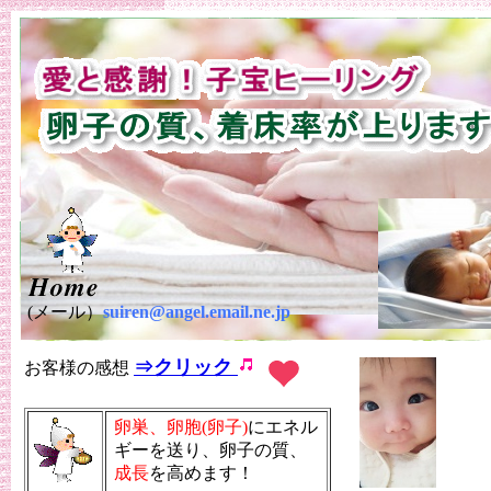
(メール）
suiren@angel.email.ne.jp
⇒クリック
お客様の感想
卵巣、卵胞(卵子)
にエネル
ギーを送り、卵子の質、
成長
を高めます！