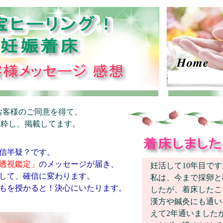
お客様のご同意を得て、
抜粋し、掲載してます。
信半疑？です。
透視鑑定」
のメッセージが届き、
妊活して10年目です
して、確信に変わります。
私は、今まで採卵と
もを授かると！決心にいたります。
したが、着床したこ
漢方や鍼灸にも通い
えて2年通いました