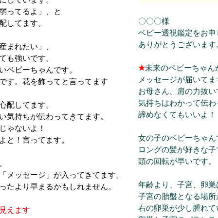
弱ってるよ」、と
〇〇〇様
配してます。
ベビー透視鑑定をお申
ありがとうございます
産まれたい」、
ても強いです。
★
未来のベビーちゃん
いベビーちゃんです。
メッセージが届いてま
です。花を飾ってと言ってます
お母さん、肩の力抜い
気持ちはわかって伝わ
心配してます。
諦めなくてもいいよ！
い気持ちが伝わってきてます。
じゃないよ！
女の子のベビーちゃん
よと！言ってます。
ロングの髪が好きな子
頭の回転が早いです。
、
「メッセージ」が入ってきてます。
年齢より、子宮、卵巣
ったより早まるかもしれません。
子宮の胎盤となる場所
右の卵巣が少し腫れて
見えます