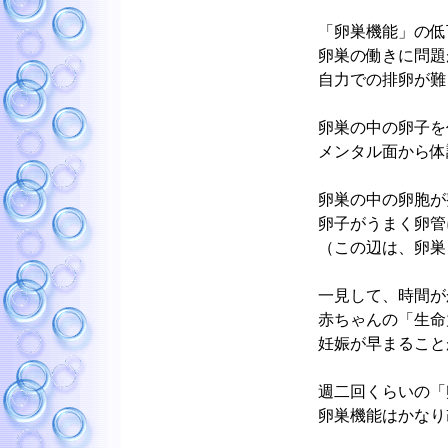
「卵巣機能」の低
卵巣の働きに問題
自力での排卵が難
卵巣の中の卵子を
メンタル面から体
卵巣の中の卵胞が
卵子がうまく卵管
（この辺は、卵巣
一見して、時間が
赤ちゃんの「生命
妊娠が早まること
週二回くらいの「
卵巣機能はかなり