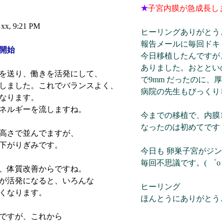
★
子宮内膜が急成長し
l xx, 9:21 PM
ヒーリングありがとう
報告メールに毎回ドキ
開始
今日移植したんですが、
ありました。おととい
を送り、働きを活発にして、
で9mm だったのに、
しました。これでバランスよく、
病院の先生もびっくり
なります。
ネルギーを流しますね。
今までの移植で、内膜1
なったのは初めてです
高さで並んでますが、
下がりぎみです。
今日も 卵巣子宮がジ
毎回不思議です。( ゜o
、体質改善からですね。
が活発になると、いろんな
ヒーリング
くなります。
ほんとうにありがとう
ですが、これから