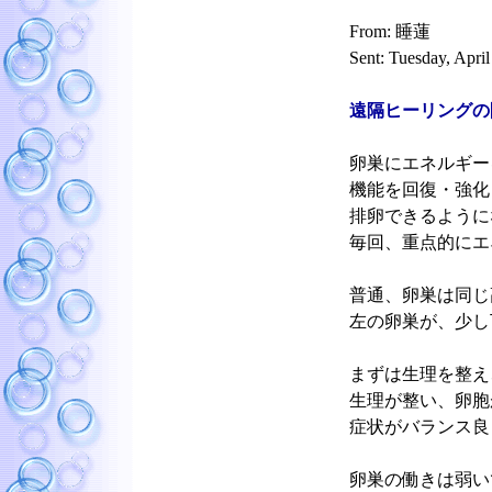
From: 睡蓮
Sent: Tuesday, Apri
遠隔ヒーリングの
卵巣にエネルギー
機能を回復・強化
排卵できるように
毎回、重点的にエ
普通、卵巣は同じ
左の卵巣が、少し
まずは生理を整え
生理が整い、卵胞
症状がバランス良
卵巣の働きは弱い