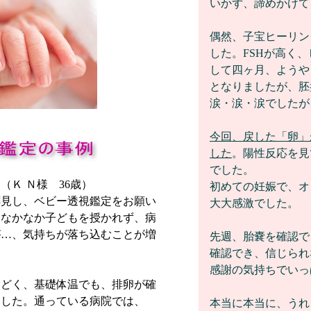
いかず、諦めかけて
偶然、子宝ヒーリン
した。FSHが高く
して四ヶ月、ようや
となりましたが、胚
涙・涙・涙でしたが
今回、戻した「卵」
した
。陽性反応を見
でした。
（Ｋ Ｎ様 36歳）
初めての妊娠で、オ
拝見し、ベビー透視鑑定をお願い
大大感激でした。
。なかなか子どもを授かれず、病
が…、気持ちが落ち込むことが増
先週、胎嚢を確認で
。
確認でき、信じられ
感謝の気持ちでいっ
ひどく、基礎体温でも、排卵が確
ました。通っている病院では、
本当に本当に、うれ