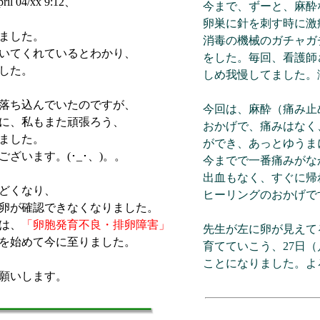
pril 04/xx 9:12、
今まで、ずーと、麻酔
卵巣に針を刺す時に激
ました。
消毒の機械のガチャガ
いてくれているとわかり、
をした。毎回、看護師
した。
しめ我慢してました。
落ち込んでいたのですが、
今回は、麻酔（痛み止
に、私もまた頑張ろう、
おかげで、痛みはなく
ました。
ができ、あっとゆうま
ざいます。(･_･、)。。
今までで一番痛みがな
出血もなく、すぐに帰
どくなり、
ヒーリングのおかげで
卵が確認できなくなりました。
は、
「卵胞発育不良・排卵障害」
先生が左に卵が見えて
を始めて今に至りました。
育てていこう、27日
ことになりました。よ
願いします。