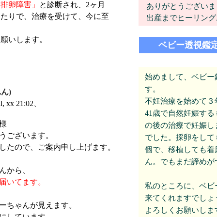
、排卵障害」
と診断され、2ヶ月
ありがとうございま
ったりで、治療を受けて、今に至
出産までヒーリング
お願いします。
ベビー透視鑑
始めまして、ベビー
す。
れん)
不妊治療を始めて３
il, xx 21:02、
41歳で自然妊娠す
様
の後の治療で妊娠し
うございます。
でした。採卵をして
したので、ご案内申し上げます。
個で、移植しても着
ん。でもまだ諦めが
んから、
届いてます。
私のところに、ベビ
来てくれますでしょ
ーちゃんが見えます。
よろしくお願いしま
にしています。