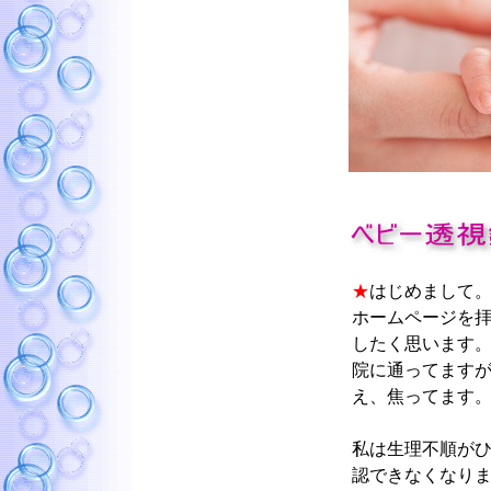
★
はじめまして。
ホームページを
したく思います
院に通ってます
え、焦ってます
私は生理不順が
認できなくなり