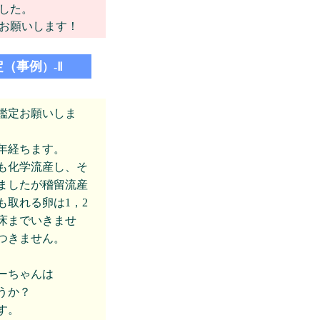
した。
お願いします！
定（事例
）-Ⅱ
鑑定お願いしま
年経ちます。
るも化学流産し、そ
ましたが稽留流産
も取れる卵は1，2
床までいきませ
つきません。
ーちゃんは
うか？
す。