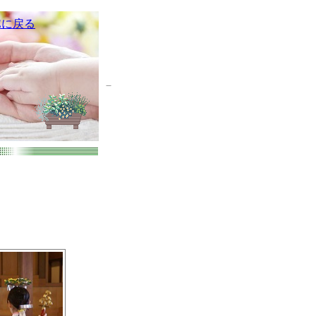
Eに戻る
－