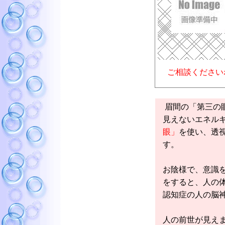
ご相談ください
眉間の「第三の
見えないエネル
眼」
を使い、透
す。
お陰様で、意識
をすると、人の
認知症の人の脳
人の前世が見え