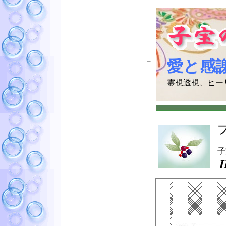
－
愛と感
霊視透視、ヒー
子