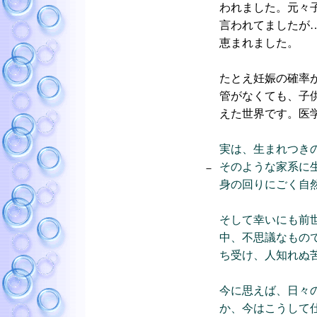
われました。元々
言われてましたが
恵まれました。
たとえ妊娠の確率
管がなくても、子
えた世界です。医
実は、生まれつき
そのような家系に
－
身の回りにごく自
そして幸いにも前
中、不思議なもの
ち受け、人知れぬ
今に思えば、日々
か、今はこうして