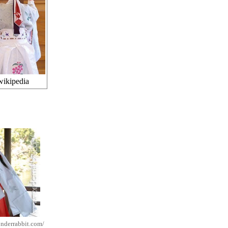
ipedia
nderrabbit.com/