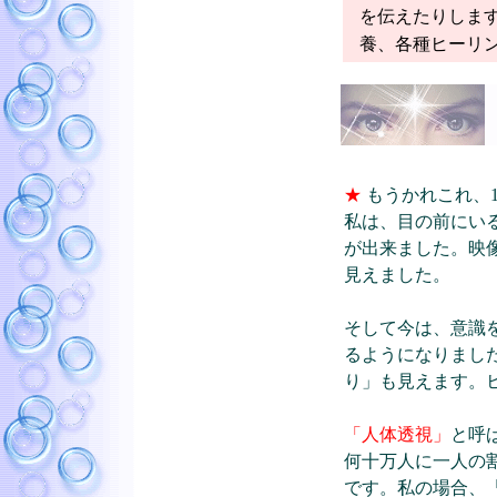
を伝えたりしま
養、各種ヒーリ
★
もうかれこれ、
私は、目の前にい
が出来ました。映
見えました。
そして今は、意識
るようになりまし
り」も見えます。
「人体透視」
と呼
何十万人に一人の
です。私の場合、