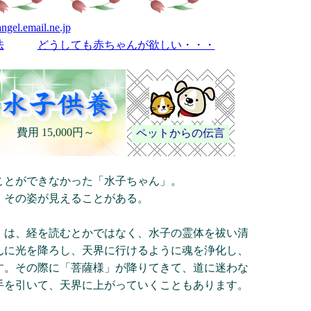
ngel.email.ne.jp
法
どうしても赤ちゃんが欲しい・・・
費用 15,000円～
ペットからの伝言
ことができなかった「水子ちゃん」。
、その姿が見えることがある。
」は、経を読むとかではなく、水子の霊体を祓い清
んに光を降ろし、天界に行けるように魂を浄化し、
す。その際に「菩薩様」が降りてきて、道に迷わな
手を引いて、天界に上がっていくこともあります。