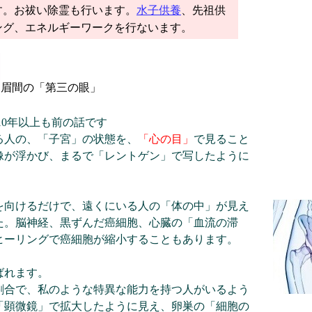
す。お祓い除霊も行います。
水子供養
、先祖供
ング、エネルギーワークを行ないます。
眉間の「第三の眼」
10年以上も前の話です
る人の、「子宮」の状態を、
「心の目」
で見ること
像が浮かび、まるで「レントゲン」で写したように
を向けるだけで、遠くにいる人の「体の中」が見え
た。脳神経、黒ずんだ癌細胞、心臓の「血流の滞
ヒーリングで癌細胞が縮小することもあります。
ばれます。
割合で、私のような特異な能力を持つ人がいるよう
「顕微鏡」で拡大したように見え、卵巣の「細胞の