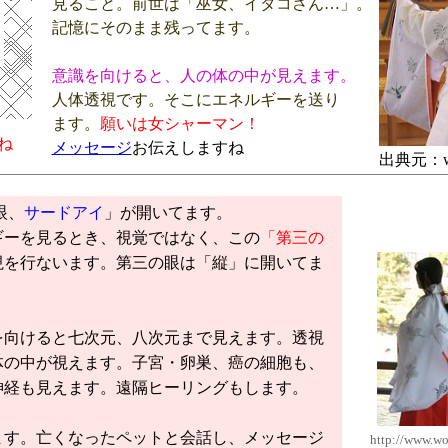
見ること。前世は「巫女、イタコさん…」。
記憶にそのまま残ってます。
意識を向けると、人の体の中が見えます。
人体透視です。そこにエネルギーを送り
ます。
願いは女シャーマン！
ね
メッセージ
お伝えしますね
出典元：wik
眼、
サードアイ
」が開いてます。
ギーを見るとき、視覚ではなく、この
「第三の
視を行ないます。第三の眼は「縦」に開いてま
を向けると七次元、八次元まで見えます。透視
体の中が視えます。子宮・卵巣、癌の細胞も、
神経も見えます。遠隔ヒーリングもします。
ます。亡くなったペットと会話し、メッセージ
http://www.wo