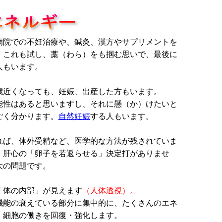
病院での不妊治療や、鍼灸、漢方やサプリメントを
、これも試し、藁（わら）をも掴む思いで、最後に
人もいます。
歳近くなっても、妊娠、出産した方もいます。
能性はあると思いますし、それに懸（か）けたいと
ごく分かります。
自然妊娠
する人もいます。
れば、体外受精など、医学的な方法が残されていま
、肝心の「卵子を若返らせる」決定打がありませ
大の問題です。
「体の内部」が見えます
（人体透視）。
機能の衰えている部分に集中的に、たくさんのエネ
。細胞の働きを回復・強化します。