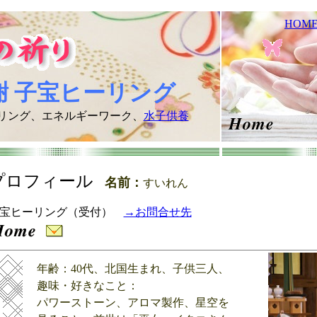
HOM
謝 子宝ヒーリング
リング、エネルギーワーク、
水子供養
プロフィール
名前：
すいれん
宝ヒーリング（受付）
→お問合せ先
年齢：40代、北国生まれ、子供三人
、
趣味・好きなこと：
パワーストーン、
アロマ製作、
星空を