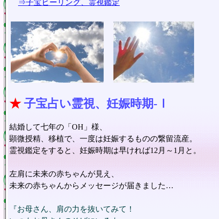
⇒子宝ヒーリング、霊視鑑定
★
子宝占い霊視、妊娠時期-Ⅰ
結婚して七年の「OH」様、
顕微授精、移植で、一度は妊娠するものの繋留流産。
霊視鑑定をすると、妊娠時期は早ければ12月～1月と。
左肩に未来の赤ちゃんが見え、
未来の赤ちゃんからメッセージが届きました…
『お母さん、肩の力を抜いてみて！