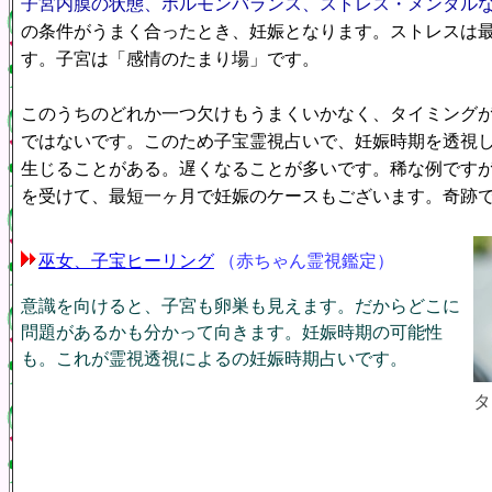
子宮内膜の状態、ホルモンバランス、ストレス・メンタル
の条件がうまく合ったとき、妊娠となります。ストレスは
す。子宮は「感情のたまり場」です。
このうちのどれか一つ欠けもうまくいかなく、タイミング
ではないです。このため子宝霊視占いで、妊娠時期を透視
生じることがある。遅くなることが多いです。稀な例です
を受けて、最短一ヶ月で妊娠のケースもございます。奇跡
巫女、子宝ヒーリング
（赤ちゃん霊視鑑定）
意識を向けると、子宮も卵巣も見えます。だからどこに
問題があるかも分かって向きます。妊娠時期の可能性
も。これが霊視透視によるの妊娠時期占いです。
タ