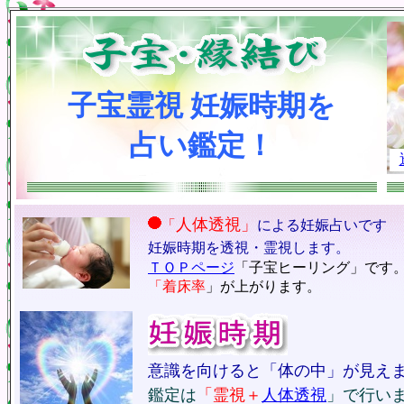
子宝霊視 妊娠時期を
占い鑑定！
人体透視」
「
による妊娠占いです
妊娠時期を透視・霊視します。
ＴＯＰページ
「
子宝ヒーリング」です
「着床率
」が上がります。
意識を向けると「体の中」が見え
鑑定は
「霊視＋
人体透視
」で行い