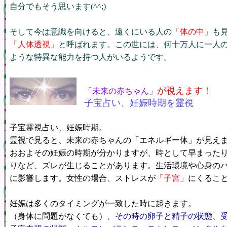
自分でもそう思います
(^^;)
そして今は意識を向けると、遠くにいる人の
「体の中」
も
「人体透視」
と呼ばれます。この世には、何十万人に一人
ような特異な能力を持つ人がいるようです。
が視えます！
「未来の赤ちゃん」
子宝占い、妊娠時期を霊視
子宝霊視占い、妊娠時期。
霊視で見ると、未来の赤ちゃんの「エネルギー体」が見え
おおよその妊娠の時期が分かりますが、時として早まった
りなど、ズレが生じることがあります。生活環境や心身の
に影響します。女性の場合、ストレスが
「子宮」
にくるこ
妊娠は多くのタイミングが一致した時に起きます。
（身体に問題がなくても）
、その時の卵子と精子の状態、