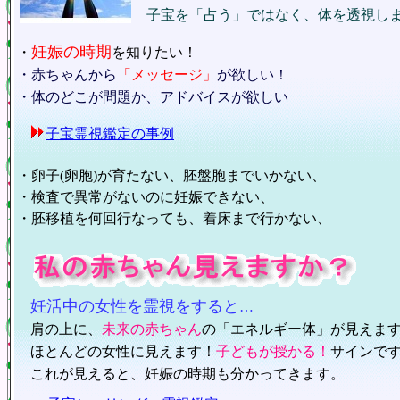
子宝を「占う」ではなく、体を透視し
妊娠の時期
・
を知りたい！
・
赤ちゃんから
「メッセージ」
が欲しい！
・
体のどこが問題か、アドバイスが欲しい
子宝霊視鑑定の事例
・卵子(卵胞)が育たない、胚盤胞までいかない、
・検査で異常がないのに妊娠できない、
・胚移植を何回行なっても、着床まで行かない、
妊活中の女性を霊視をすると
…
肩の上に、
未来の赤ちゃん
の「エネルギー体」が見えま
ほとんどの女性に見えます！
子どもが授かる！
サインで
これが見えると、妊娠の時期も分かってきます。