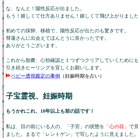
な、なんと！陽性反応が出ました。
もう！嬉しくて仕方ありません！嬉しくて飛び上がりまし
初めての採卵、移植で、陽性反応が出たのも驚きです。
彗蓮さんに出会えてほんとうに良かったです。
ありがとうございます。
これから胎嚢、心拍確認と１つずつクリアしていくために
引き続きヒーリングを宜しくお願いします。
ベビー透視鑑定の事例
（妊娠時期を占い）
子宝霊視、妊娠時期
もうかれこれ、10年以上も前の話です！
私は、目の前にいる人の、「子宮」の状態を
「心の目」
で
ました。まるで「レントゲン」で写したように見えました