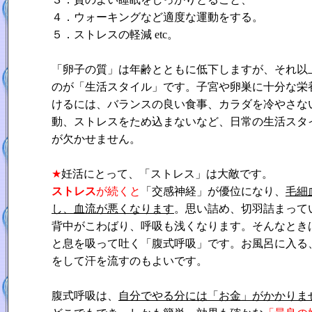
４．ウォーキングなど適度な運動をする。
５．ストレスの軽減 etc。
「卵子の質」は年齢とともに低下しますが、それ以
のが「生活スタイル」です。子宮や卵巣に十分な栄
けるには、バランスの良い食事、カラダを冷やさな
動、ストレスをため込まないなど、日常の生活スタ
が欠かせません。
★
妊活にとって、「ストレス」は大敵です。
ストレス
が続くと
「交感神経」が優位になり、
毛細
し、血流が悪くなります
。思い詰め、切羽詰まって
背中がこわばり、呼吸も浅くなります。そんなとき
と息を吸って吐く「腹式呼吸」です。お風呂に入る
をして汗を流すのもよいです。
腹式呼吸は、
自分でやる分には「お金」がかかりま