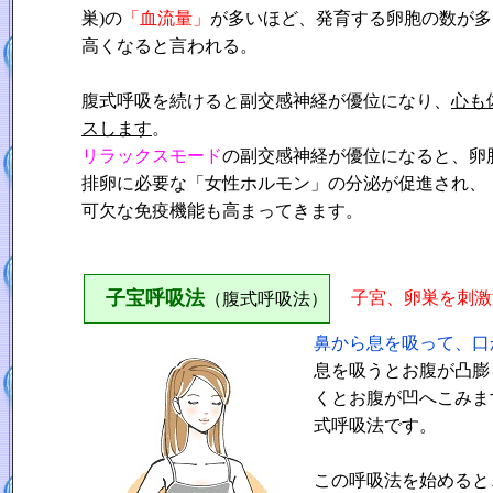
巣)の
「血流量」
が多いほど、発育する卵胞の数が多
高くなると言われる。
腹式呼吸を続けると副交感神経が優位になり、
心も
スします
。
リラックスモード
の副交感神経が優位になると、卵
排卵に必要な「女性ホルモン」の分泌が促進され、
可欠な免疫機能も高まってきます。
子宝呼吸法
子宮、卵巣を刺激
（腹式呼吸法）
鼻から息を吸って、口
息を吸うとお腹が凸膨
くとお腹が凹へこみま
式呼吸法です。
この呼吸法を始めると