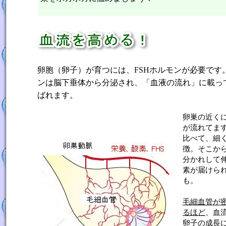
卵胞（卵子）が育つには、FSHホルモンが必要です。
ンは脳下垂体から分泌され、「血液の流れ」に載っ
ばれます。
卵巣の近く
が流れてま
比べて、細
徴。そこか
分かれして
素が届けられ
も。
毛細血管が
るほど
、血
卵子の成長