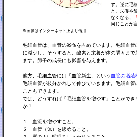
す。逆に毛
と、栄養や
なくなる。
同じことが
※画像はインターネット上より借用
毛細血管は、血管の99％を占めています。毛細血管
に減少し、そうすると、酸素と栄養が体の隅々まで
ます。卵子の成長にも影響を与えます。
他方、毛細血管には「血管新生」という
血管の増殖
毛細血管が枝分かれして伸びていきます。毛細血管
こともできます。
では、どうすれば「毛細血管を増やす」ことができ
か？
１．血流を増やすこと。
２．血管（体）を緩めること。
３．質のよい睡眠をしっかりとること、