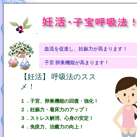
.
血流を促進し、妊娠力が高まります！
子宮 卵巣機能が高まります！
【妊活】 呼吸法のスス
メ！
１
．
子宮、卵巣機能の回復・強化！
２
．
妊娠力・着床力のアップ！
３
．
ストレス解消、心身の安定！
４
．
免疫力、治癒力の向上！