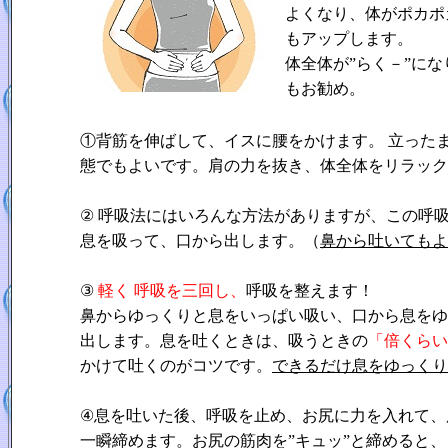
よくなり、体がポカポ
もアップします。
体全体が”らく－”に
もお勧め。
①背筋を伸ばして、イスに腰をかけます。 立った
態でもよいです。肩の力を抜き、体全体をリラック
② 呼吸法にはいろんな方法がありますが、この呼
息を吸って、口から出します。（
鼻から吐いてもよ
③
軽く 呼吸を三回し、
呼吸を整えます！
鼻からゆっくりと息をいっぱい吸い、口から息をゆ
出します。息を吐くときは、吸うときの
「倍くらい
かけて吐くのがコツです。
できるだけ息をゆっくり
④息を吐いた後、呼吸を止め、お尻に力を入れて、
一瞬締めます。お尻の筋肉を”キュッ”と締めると