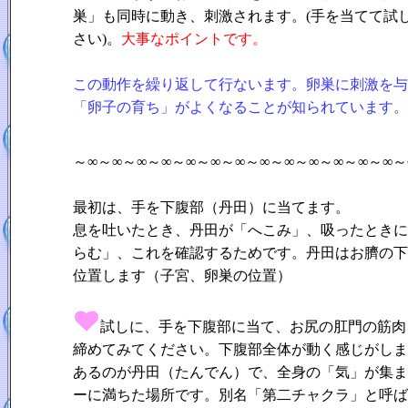
巣」も同時に動き、刺激されます。(手を当てて試
さい)。
大事なポイントです。
この動作を繰り返して行ないます。卵巣に刺激を与
「卵子の育ち」がよくなることが知られています。
～∞～∞～∞～∞～∞～∞～∞～∞～∞～∞～∞～∞～∞～
最初は、手を下腹部（丹田）に当てます。
息を吐いたとき、丹田が「へこみ」、吸ったときに
らむ」、これを確認するためです。
丹田はお臍の下
位置します（子宮、卵巣の位置）
試しに、手を下腹部に当て、お尻の肛門の筋肉
締めてみてください。下腹部全体が動く感じがしま
あるのが丹田（たんでん）で、全身の「気」が集ま
ーに満ちた場所です。別名「第二チャクラ」と呼ば