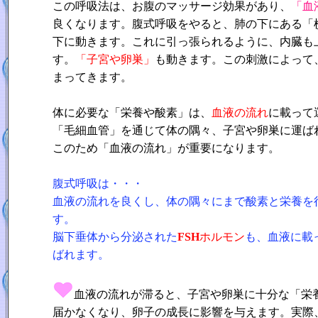
この呼吸法は、お腹のマッサージ効果があり、
「血
良くなります。腹式呼吸をやると、肺の下にある「
下に動きます。これに引っ張られるように、内臓も
す。
「子宮や卵巣」
も動きます。この刺激によって
まってきます。
体に必要な「栄養や酸素」は、
血液の流れ
に載って
「毛細血管」を通じて体の隅々、子宮や卵巣に運ば
このため「血液の流れ」が重要になります。
腹式呼吸は・・・
血液の流れを良くし、体の隅々にまで酸素と栄養を
す。
脳下垂体から分泌された
FSH
ホルモン
も、血液に載
ばれます。
血液の流れが滞ると、子宮や卵巣に十分な「栄
届かなくなり、卵子の成長に影響を与えます。実際