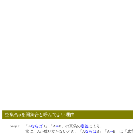
空集合φを開集合と呼んでよい理
Step
1: 「A
ならば
B」「A
⇒
B」の真偽の
定義
により、
常に、Aが成り立たないとき、「A
ならば
B」「A
⇒
B」は「成