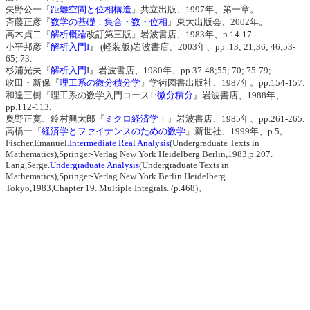
矢野公一『
距離空間と位相構造
』共立出版、1997年、第一章。
斉藤正彦『
数学の基礎：集合・数・位相
』東大出版会、2002年。
高木貞二『
解析概論
改訂第三版』岩波書店、1983年、p.14-17.
小平邦彦『
解析入門I
』 (軽装版)岩波書店、2003年、pp. 13; 21;36; 46;53-
65; 73.
杉浦光夫『
解析入門
I』岩波書店、1980年、pp.37-48;55; 70;.75-79;
吹田・新保『
理工系の微分積分学
』学術図書出版社、1987年。pp.154-157.
和達三樹『理工系の数学入門コース1:
微分積分
』岩波書店、1988年、
pp.112-113.
奥野正寛、鈴村興太郎『
ミクロ経済学
Ｉ』岩波書店、1985年、pp.261-265.
高橋一『
経済学とファイナンスのための数学
』新世社、1999年、p.5。
Fischer,Emanuel
.Intermediate Real Analysis
(Undergraduate Texts in
Mathematics),Springer-Verlag New York Heidelberg Berlin,1983,p.207.
Lang,Serge.
Undergraduate Analysis
(Undergraduate Texts in
Mathematics),Springer-Verlag New York Berlin Heidelberg
Tokyo,1983,Chapter 19. Multiple Integrals. (p.468)。