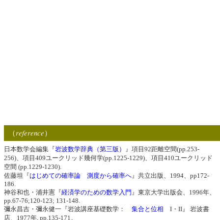
reference
（
）
日本数学会編集『
岩波数学辞典（第三版）
』項目92距離空間(pp.253-
256)、項目409ユークリッド幾何学(pp.1225-1229)、項目410ユークリッド
空間 (pp.1229-1230).
佐藤坦『
はじめての確率論 測度から確率へ
』共立出版、1994、pp172-
186.
神谷和也・浦井憲『
経済学のための数学入門
』東京大学出版会、1996年、
pp.67-76;120-123; 131-148.
彌永昌吉・彌永健一『岩波講座基礎数学：
集合と位相
I・II』 岩波書
店、1977年, pp.135-171。