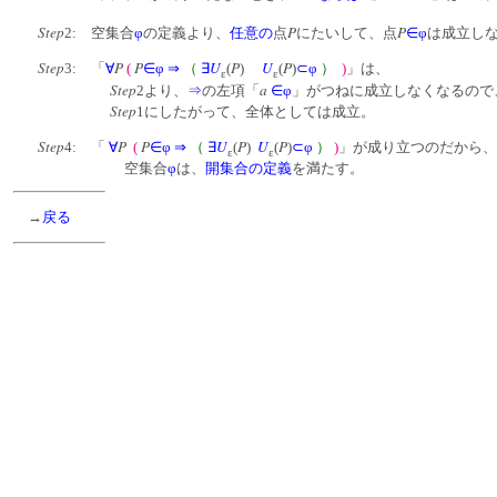
Step
P
P
2: 空集合
φ
の定義より、
任意の
点
にたいして、点
∈
φ
は成立し
Step
P
P
U
P
U
P
3: 「
∀
(
∈
φ
⇒
（
∃
(
)
(
)
⊂
φ
）
)
」は、
ε
ε
Step
a
2より、
⇒
の左項「
∈
φ
」がつねに成立しなくなるので
Step
1にしたがって、全体としては成立。
Step
P
P
U
P
U
P
4: 「
∀
(
∈
φ
⇒
（
∃
(
)
(
)
⊂
φ
）
)
」が成り立つのだから、
ε
ε
空集合
φ
は、
開集合の定義
を満たす。
→
戻る