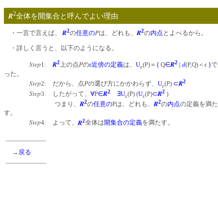
2
R
全体を開集合と呼んでよい理
2
2
R
P
R
・一言で言えば、
の
任意の
は、どれも、
の
内点
とよべるから。
・詳しく言うと、以下のようになる。
2
2
Step
R
P
R
d
1:
上の点
の
ε近傍の定義
は、
U
(P)＝
{
Q
∈
|
(P,Q)＜ε
}
で
ε
った。
2
Step
P
R
2: だから、点
の選び方にかかわらず、
U
(P)
⊂
ε
2
2
Step
R
R
3: したがって、
∀
P
∈
∃
U
(P) (
U
(P)
⊂
)
ε
ε
2
2
R
R
つまり、
の
任意の
Pは、どれも、
の
内点
の定義を満た
す。
2
Step
R
4: よって、
全体は
開集合の定義
を満たす。
→
戻る