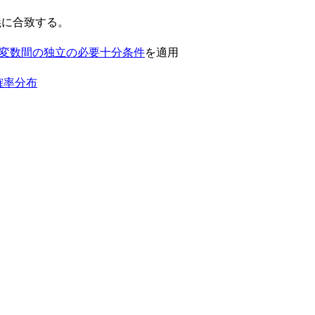
義に合致する。
変数間の独立の必要十分条件
を適用
確率分布