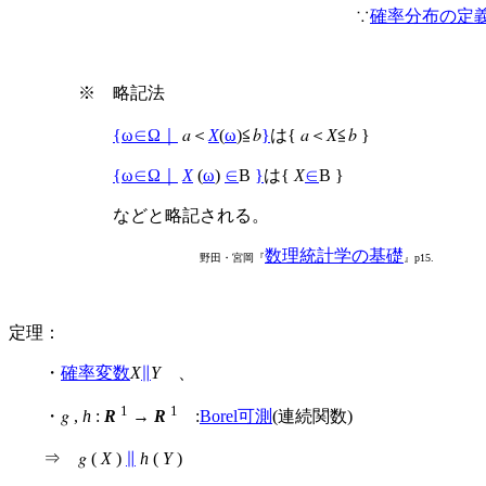
∵
確率分布の定
※ 略記法
a
b
a
b
{
ω
∈
Ω
｜
＜
X
(
ω
)
≦
}
は{
＜
X
≦
}
{
ω
∈
Ω
｜
X
(
ω
)
∈
B
}
は{
X
∈
B }
などと略記される。
数理統計学の基礎
野田・宮岡『
』
p15.
定理：
・
確率変数
X
∥
Y
、
1
1
g
・
,
h
:
R
→
R
:
Borel
可測
(
連続関数
)
g
⇒
(
X
)
∥
h
(
Y
)