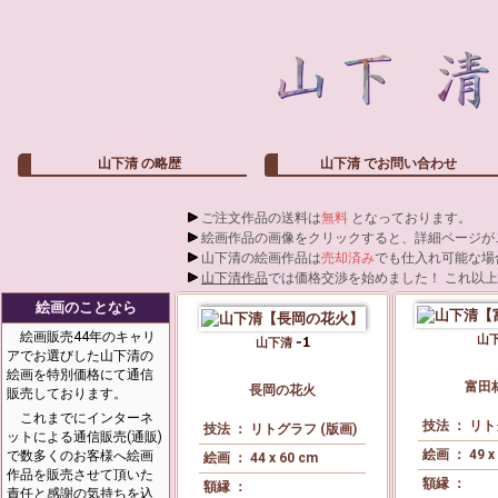
山下清
の略歴
山下清
でお問い合わせ
ご注文作品の送料は
無料
となっております。
絵画作品の画像をクリックすると、詳細ページが
山下清の絵画作品は
売却済み
でも仕入れ可能な場
山下清作品
では価格交渉を始めました！ これ以
絵画のことなら
絵画販売44年のキャリ
山
山下清
アでお選びした山下清の
絵画を特別価格にて通信
富田
長岡の花火
販売しております。
これまでにインターネ
技法 ： リト
技法 ： リトグラフ (版画)
ットによる通信販売(通販)
絵画 ： 49 x
で数多くのお客様へ絵画
絵画 ： 44 x 60 cm
作品を販売させて頂いた
額縁 ：
額縁 ：
責任と感謝の気持ちを込