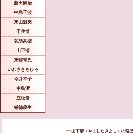
藤田嗣治
中島千波
東山魁夷
千住博
荻須高徳
山下清
東郷青児
いわさきちひろ
今井幸子
中島潔
立松脩
栄徳歳生
━ 山下清（やましたきよし）の略歴