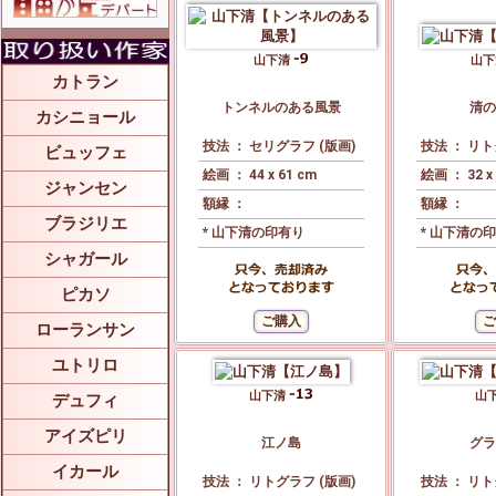
山下清
山
カトラン
トンネルのある風景
清の
カシニョール
技法 ： セリグラフ (版画)
技法 ： リト
ビュッフェ
絵画 ： 44 x 61 cm
絵画 ： 32 x
ジャンセン
額縁 ：
額縁 ：
ブラジリエ
* 山下清の印有り
* 山下清の
シャガール
ピカソ
ローランサン
ユトリロ
山下清
山
デュフィ
アイズピリ
江ノ島
グラ
イカール
技法 ： リトグラフ (版画)
技法 ： リト