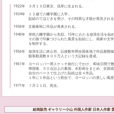
1922年
３月１０日東京、浅草に生まれる。
1934年
１２歳で八幡学園に入学。
貼絵のてほどきを受け、その特異な才能が発見される
1936年
文藝春秋に作品が発表される。
1940年
突然八幡学園から失踪。15年にわたる放浪生活を始
その旅で印象づけられた風景を貼絵にし、画家や文学
を制作する。
1956年
放浪生活に終止符。以後数年間全国各地で作品展開催
観客動員数８００万人という大記録を達成。
1961年
ヨーロッパ一周スケッチ旅行にでかけ、40余日間で
帰国後、５０点以上の素描、水彩画をまとめ、全国巡
自分のペースで仕上げた貼絵は全４作品。
１年に１作品という割合で、ヨーロッパの美しい風景
1971年
７月２１日、死去。
絵画販売 ギャラリー小山
外国人作家
日本人作家