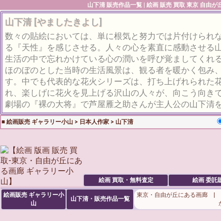
山下清
販売作品一覧 | 絵画 販売 買取 東京 自由
山下清 [やましたきよし]
数々の貼絵においては、単に根気と努力では片付けられ
る『天性』を感じさせる。人々の心を素直に感動させる
生活の中で忘れかけている心の潤いを呼び覚ましてくれ
ほのぼのとした当時の生活風景は、観る者を暖かく包み
す。中でも代表的な花火シリーズは、打ち上げれられた
れ、楽しげに花火を見上げる沢山の人々が、向こう向き
劇場の『裸の大将』で芦屋雁之助さんが主人公の山下清
■
絵画販売 ギャラリー小山
>
日本人作家
>
山下清
絵画 買取・無料査定
絵画 委託
絵画販売 ギャラリー小
東京・自由が丘にある画廊 |
山下清・販売作品一覧
山