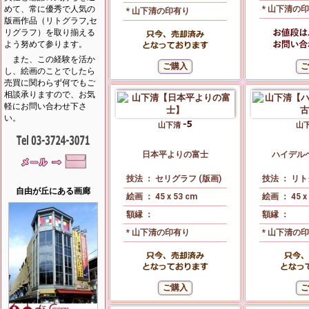
めて、常に優秀で人気の
* 山下清の
* 山下清の印有り
版画作品（リトグラフ,セ
リグラフ）を取り揃える
よう努めて参ります。
また、この経験を活か
し、絵画のことでしたら
売買に関わらず何でもご
相談承りますので、お気
軽にお問い合わせ下さ
い。
山下清
山
日本平よりの富士
ハイデル
技法 ： セリグラフ (版画)
技法 ： リト
自由が丘にある画廊
絵画 ： 45 x 53 cm
絵画 ： 45 x
額縁 ：
額縁 ：
* 山下清の印有り
* 山下清の