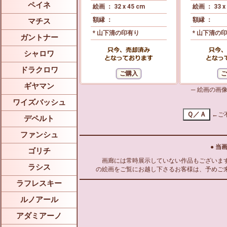
ペイネ
絵画 ： 32 x 45 cm
絵画 ： 33 x
額縁 ：
額縁 ：
マチス
* 山下清の印有り
* 山下清の
ガントナー
シャロワ
ドラクロワ
ギヤマン
─ 絵画の画
ワイズバッシュ
←ご
デペルト
ファンシュ
● 当
ゴリチ
画廊には常時展示していない作品もございます
ラシス
の絵画をご覧にお越し下さるお客様は、予めご
ラフレスキー
ルノアール
アダミアーノ