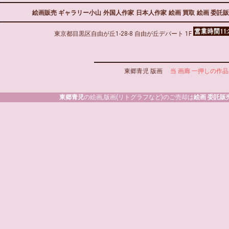
絵画販売 ギャラリー小山
外国人作家
日本人作家
絵画 買取
絵画 委託
東京都目黒区自由が丘1-28-8 自由が丘デパート 1F
東郷青児 版画
当 画廊 一押しの作品
東郷青児
の絵画,版画(リトグラフなど)のご売却は
絵画 委託販