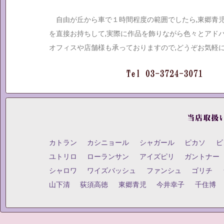
自由が丘から車で１時間程度の範囲でしたら,東郷青
を直接お持ちして,実際に作品を飾りながら色々とアド
オフィスや店舗様も承っておりますので,どうぞお気軽
カトラン
カシニョール
シャガール
ピカソ
ビ
ユトリロ
ローランサン
アイズピリ
ガントナー
シャロワ
ワイズバッシュ
ファンシュ
ゴリチ
山下清
荻須高徳
東郷青児
今井幸子
千住博