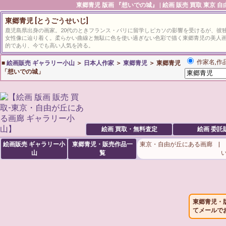
東郷青児
版画 『想いでの城』 | 絵画 販売 買取 東京
東郷青児 [とうごうせいじ]
鹿児島県出身の画家。20代のときフランス・パリに留学しピカソの影響を受けるが、彼
女性像に辿り着く。柔らかい曲線と無駄に色を使い過ぎない色彩で描く東郷青児の美人
的であり、今でも高い人気を誇る。
作家名,作
■
絵画販売 ギャラリー小山
＞
日本人作家
＞
東郷青児
＞ 東郷青児
「想いでの城」
絵画 買取・無料査定
絵画 委託
絵画販売 ギャラリー小
東郷青児・販売作品一
東京・自由が丘にある画廊 |
山
覧
東郷青児・
てメールで