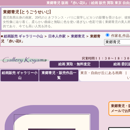
東郷青児
版画 『赤い花Ⅱ』 | 絵画 販売 買取 東京 
東郷青児 [とうごうせいじ]
鹿児島県出身の画家。20代のときフランス・パリに留学しピカソの影響を受けるが、彼
女性像に辿り着く。柔らかい曲線と無駄に色を使い過ぎない色彩で描く東郷青児の美人
的であり、今でも高い人気を誇る。
作家名,作品
■
絵画販売 ギャラリー小山
＞
日本人作家
＞
東郷青児
＞ 東郷青
児 「赤い花Ⅱ」
絵画 買取・無料査定
絵画 委託
絵画販売 ギャラリー小
東郷青児・販売作品一
東京・自由が丘にある画廊 |
山
覧
東郷青児・
メールでお