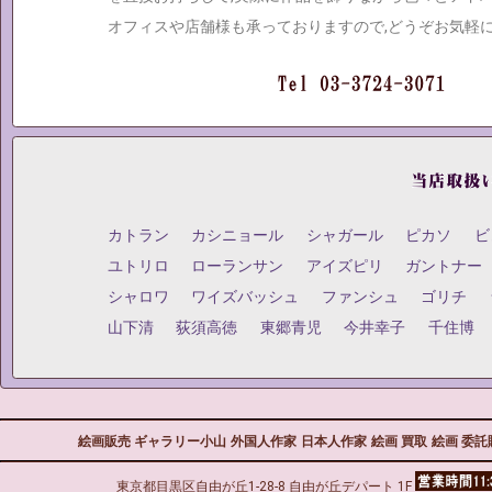
オフィスや店舗様も承っておりますので,どうぞお気軽
カトラン
カシニョール
シャガール
ピカソ
ビ
ユトリロ
ローランサン
アイズピリ
ガントナー
シャロワ
ワイズバッシュ
ファンシュ
ゴリチ
山下清
荻須高徳
東郷青児
今井幸子
千住博
絵画販売 ギャラリー小山
外国人作家
日本人作家
絵画 買取
絵画 委託
東京都目黒区自由が丘1-28-8 自由が丘デパート 1F