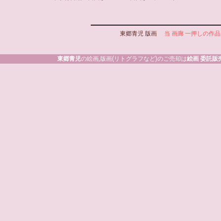
東郷青児 版画
当 画廊 一押しの作品
東郷青児
の絵画,版画(リトグラフなど)のご売却は
絵画 委託販