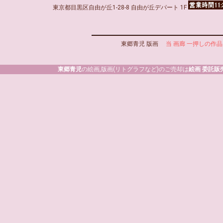
東京都目黒区自由が丘1-28-8 自由が丘デパート 1F
東郷青児 版画
当 画廊 一押しの作品
東郷青児
の絵画,版画(リトグラフなど)のご売却は
絵画 委託販