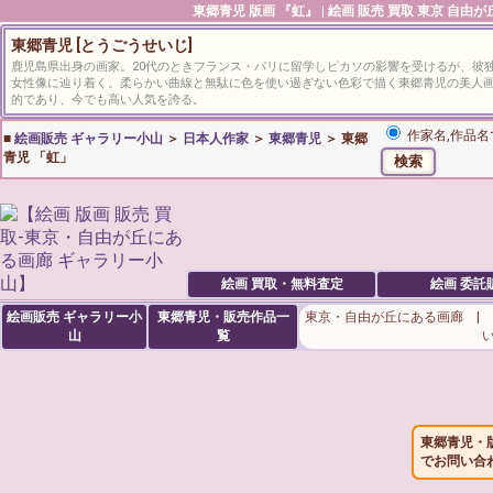
東郷青児
版画 『虹』 | 絵画 販売 買取 東京 自由
東郷青児 [とうごうせいじ]
鹿児島県出身の画家。20代のときフランス・パリに留学しピカソの影響を受けるが、彼
女性像に辿り着く。柔らかい曲線と無駄に色を使い過ぎない色彩で描く東郷青児の美人
的であり、今でも高い人気を誇る。
作家名,作品名
■
絵画販売 ギャラリー小山
＞
日本人作家
＞
東郷青児
＞ 東郷
青児 「虹」
絵画 買取・無料査定
絵画 委託
絵画販売 ギャラリー小
東郷青児・販売作品一
東京・自由が丘にある画廊 |
山
覧
東郷青児・
でお問い合