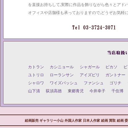
を直接お持ちして,実際に作品を飾りながら色々とアド
オフィスや店舗様も承っておりますので,どうぞお気軽
カトラン
カシニョール
シャガール
ピカソ
ビ
ユトリロ
ローランサン
アイズピリ
ガントナー
シャロワ
ワイズバッシュ
ファンシュ
ゴリチ
山下清
荻須高徳
東郷青児
今井幸子
千住博
絵画販売 ギャラリー小山
外国人作家
日本人作家
絵画 買取
絵画 