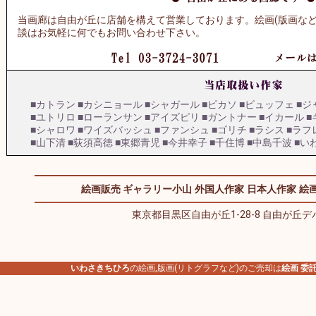
当画廊は自由が丘に店舗を構えて営業しております。絵画(版画など
談はお気軽に何でもお問い合わせ下さい。
■カトラン
■カシニョール
■シャガール
■ピカソ
■ビュッフェ
■ジ
■ユトリロ
■ローランサン
■アイズピリ
■ガントナー
■イカール
■
■シャロワ
■ワイズバッシュ
■ファンシュ
■ゴリチ
■ラシス
■ラフ
■山下清
■荻須高徳
■東郷青児
■今井幸子
■千住博
■中島千波
■い
絵画販売 ギャラリー小山
外国人作家
日本人作家
絵画
東京都目黒区自由が丘1-28-8 自由が丘デパ
いわさきちひろ
の絵画,版画(リトグラフなど)のご売却は
絵画 委