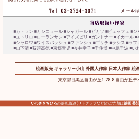
■カトラン
■カシニョール
■シャガール
■ピカソ
■ビュッフェ
■ジ
■ユトリロ
■ローランサン
■アイズピリ
■ガントナー
■イカール
■
■シャロワ
■ワイズバッシュ
■ファンシュ
■ゴリチ
■ラシス
■ラフ
■山下清
■荻須高徳
■東郷青児
■今井幸子
■千住博
■中島千波
■い
絵画販売 ギャラリー小山
外国人作家
日本人作家
絵画
東京都目黒区自由が丘1-28-8 自由が丘デパ
いわさきちひろ
の絵画,版画(リトグラフなど)のご売却は
絵画 委