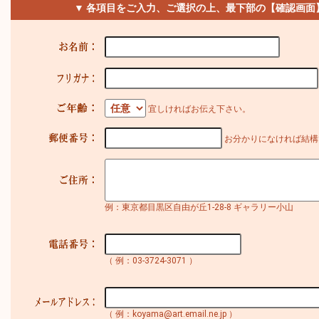
▼ 各項目をご入力、ご選択の上、最下部の【確認画面
宜しければお伝え下さい。
お分かりになければ結構
例：東京都目黒区自由が丘1-28-8 ギャラリー小山
（ 例：03-3724-3071 ）
（ 例：koyama@art.email.ne.jp ）