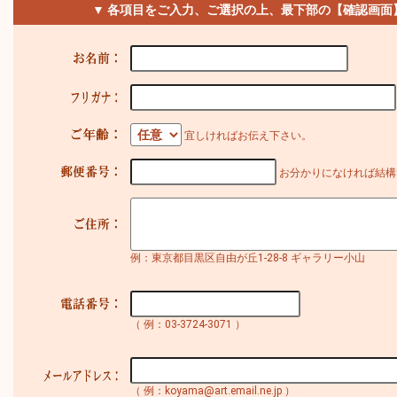
▼ 各項目をご入力、ご選択の上、最下部の【確認画面
宜しければお伝え下さい。
お分かりになければ結構
例：東京都目黒区自由が丘1-28-8 ギャラリー小山
（ 例：03-3724-3071 ）
（ 例：koyama@art.email.ne.jp ）