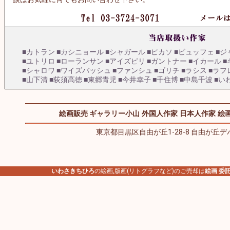
■カトラン
■カシニョール
■シャガール
■ピカソ
■ビュッフェ
■ジ
■ユトリロ
■ローランサン
■アイズピリ
■ガントナー
■イカール
■
■シャロワ
■ワイズバッシュ
■ファンシュ
■ゴリチ
■ラシス
■ラフ
■山下清
■荻須高徳
■東郷青児
■今井幸子
■千住博
■中島千波
■い
絵画販売 ギャラリー小山
外国人作家
日本人作家
絵画
東京都目黒区自由が丘1-28-8 自由が丘デパ
いわさきちひろ
の絵画,版画(リトグラフなど)のご売却は
絵画 委