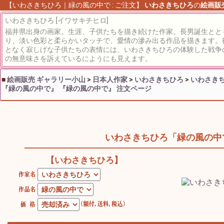
【いわさきちひろ｜緑の風の中で : ご注文】
いわさきちひろ
の
絵画販売
いわさきちひろ [イワサキチヒロ]
福井県出身の画家。生涯、子供たちを描き続けた作家。長男誕生とと
り、淡い色彩と柔らかいタッチで、愛情の滲み出る作品を描きます。
となく寂しげな子供たちの表情には、いわさきちひろの体験した戦争
の無意味さを訴えているにようにも見えます。
■
絵画販売 ギャラリー小山
>
日本人作家
>
いわさきちひろ
>
いわさき
『緑の風の中で』
『緑の風の中で』 注文ページ
いわさきちひろ「緑の風の中
【いわさきちひろ】