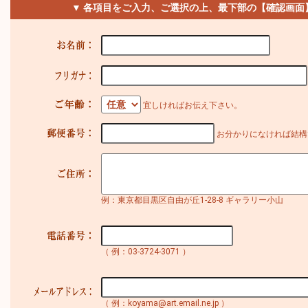
▼ 各項目をご入力、ご選択の上、最下部の【確認画面
宜しければお伝え下さい。
お分かりになければ結構
例：東京都目黒区自由が丘1-28-8 ギャラリー小山
（ 例：03-3724-3071 ）
（ 例：koyama@art.email.ne.jp ）