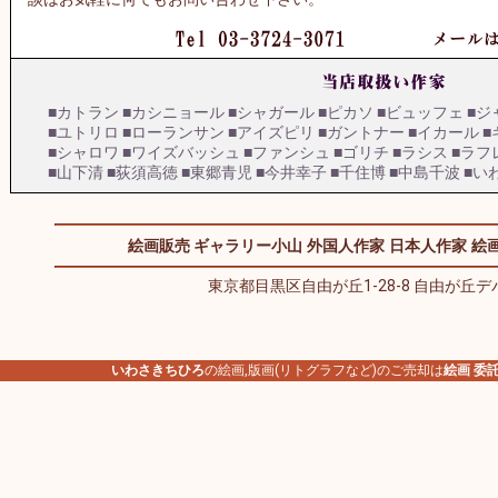
■カトラン
■カシニョール
■シャガール
■ピカソ
■ビュッフェ
■ジ
■ユトリロ
■ローランサン
■アイズピリ
■ガントナー
■イカール
■
■シャロワ
■ワイズバッシュ
■ファンシュ
■ゴリチ
■ラシス
■ラフ
■山下清
■荻須高徳
■東郷青児
■今井幸子
■千住博
■中島千波
■い
絵画販売 ギャラリー小山
外国人作家
日本人作家
絵画
東京都目黒区自由が丘1-28-8 自由が丘デパ
いわさきちひろ
の絵画,版画(リトグラフなど)のご売却は
絵画 委