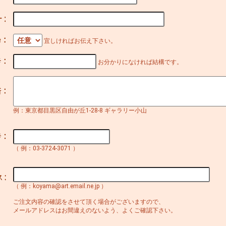
宜しければお伝え下さい。
お分かりになければ結構です。
例：東京都目黒区自由が丘1-28-8 ギャラリー小山
（ 例：03-3724-3071 ）
（ 例：koyama@art.email.ne.jp ）
ご注文内容の確認をさせて頂く場合がございますので、
メールアドレスはお間違えのないよう、よくご確認下さい。