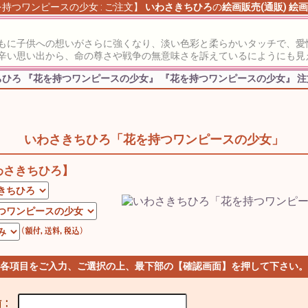
持つワンピースの少女 : ご注文】
いわさきちひろ
の
絵画販売(通販)
絵画
もに子供への想いがさらに強くなり、淡い色彩と柔らかいタッチで、愛
辛い思い出から、命の尊さや戦争の無意味さを訴えているにようにも見
ちひろ 『花を持つワンピースの少女』
『花を持つワンピースの少女』 
いわさきちひろ「花を持つワンピースの少女」
わさきちひろ】
 各項目をご入力、ご選択の上、最下部の【確認画面】を押して下さい。