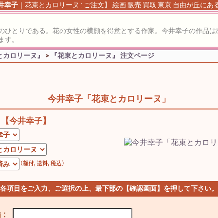
井幸子
｜花束とカロリーヌ : ご注文】 絵画 販売 買取 東京 自由が丘にあ
のひとりである。花の女性の横顔を得意とする作家。今井幸子の作品は
ます。
とカロリーヌ』
>
『花束とカロリーヌ』 注文ページ
今井幸子「花束とカロリーヌ」
【今井幸子】
 各項目をご入力、ご選択の上、最下部の【確認画面】を押して下さい。