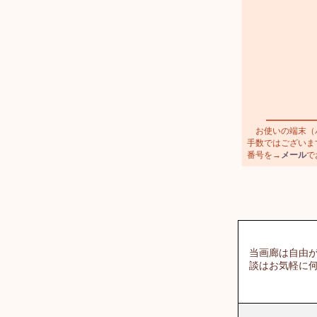
お使いの端末（パ
手数ではございます
番号を→
メール
で
当画廊は自由が
談はお気軽に