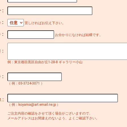
宜しければお伝え下さい。
お分かりになければ結構です。
例：東京都目黒区自由が丘1-28-8 ギャラリー小山
（ 例：03-3724-3071 ）
（ 例：koyama@art.email.ne.jp ）
ご注文内容の確認をさせて頂く場合がございますので、
メールアドレスはお間違えのないよう、よくご確認下さい。