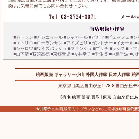
当画廊は自由が丘に店舗を構えて営業しております。絵画(版画など
談はお気軽に何でもお問い合わせ下さい。
■カトラン
■カシニョール
■シャガール
■ピカソ
■ビュッフェ
■ジ
■ユトリロ
■ローランサン
■アイズピリ
■ガントナー
■イカール
■
■シャロワ
■ワイズバッシュ
■ファンシュ
■ゴリチ
■ラシス
■ラフ
■山下清
■荻須高徳
■東郷青児
■今井幸子
■千住博
■中島千波
■い
絵画販売 ギャラリー小山
外国人作家
日本人作家
絵画
東京都目黒区自由が丘1-28-8 自由が丘デパ
【有名 絵画 販売 買取 | 東京 自由が丘に
今井幸子
の絵画,版画(リトグラフなど)のご売却は
絵画 委託販