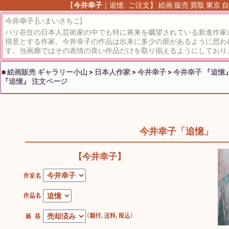
【
今井幸子
｜追憶 : ご注文】 絵画 販売 買取 東京
今井幸子 [いまいさちこ]
パリ在住の日本人芸術家の中でも特に将来を嘱望されている新進作家
得意とする作家。今井幸子の作品は出来に多少の斑があるように思わ
す。当画廊ではその表情の良い作品だけを取り揃えるようにしており
■
絵画販売 ギャラリー小山
>
日本人作家
>
今井幸子
>
今井幸子 『追憶
『追憶』 注文ページ
今井幸子「追憶」
【今井幸子】