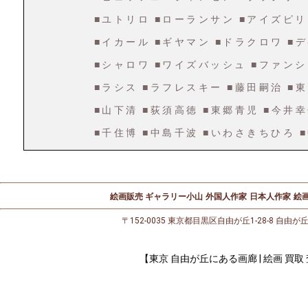
■ユトリロ
■ローランサン
■アイズピリ
■イカール
■ギヤマン
■ドラクロワ
■
■シャロワ
■ワイズバッシュ
■ファンシ
■ラシス
■ラフレスキー
■藤田嗣治
■
■山下清
■荻須高徳
■東郷青児
■今井
■千住博
■中島千波
■いわさきちひろ
絵画販売 ギャラリー小山
外国人作家
日本人作家
絵画
〒152-0035 東京都目黒区自由が丘1-28-8 自由が
【東京 自由が丘にある画廊 | 絵画 買取