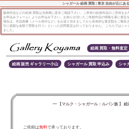
シャガール
絵画 買取 | 東京 自由が丘にあ
版画作品などの絵画 買取は当画廊に是非ご相談下さい。ご所有の絵画作品のご売却をお考
お申込みフォーム》よりお申込み下さい。お知らせ頂いたご依頼作品の情報を基に査定
場合は、作品画像（メール添付など）をお送り頂きましてから具体的な査定額をご報告
引に低額な金額で買取を行う）といった訪問査定は行っておりません。 こちらではシャ
ました。
絵画 買取・無料査定
絵画 販売 ギャラリー小山
シャガール 買取 申込み
シャガ
━ 【
マルク・シャガール：ルバン族
】 絵
ご依頼は
無料
で承っております。