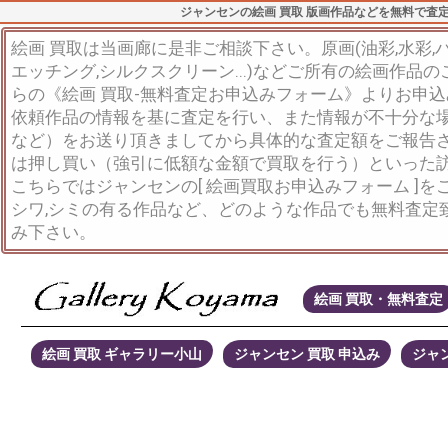
ジャンセンの絵画 買取 版画作品などを無料で査
絵画 買取は当画廊に是非ご相談下さい。原画(油彩,水彩,パス
エッチング,シルクスクリーン...)などご所有の絵画作品
らの《絵画 買取-無料査定お申込みフォーム》よりお申
依頼作品の情報を基に査定を行い、また情報が不十分な
など）をお送り頂きましてから具体的な査定額をご報告
は押し買い（強引に低額な金額で買取を行う）といった
こちらではジャンセンの[ 絵画買取お申込みフォーム ]
シワ,シミの有る作品など、どのような作品でも無料査定
み下さい。
絵画 買取・無料査定
絵画 買取 ギャラリー小山
ジャンセン 買取 申込み
ジャン