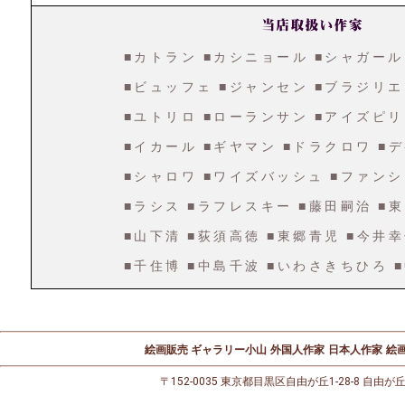
■カトラン
■カシニョール
■シャガール
■ビュッフェ
■ジャンセン
■ブラジリエ
■ユトリロ
■ローランサン
■アイズピリ
■イカール
■ギヤマン
■ドラクロワ
■
■シャロワ
■ワイズバッシュ
■ファンシ
■ラシス
■ラフレスキー
■藤田嗣治
■
■山下清
■荻須高徳
■東郷青児
■今井
■千住博
■中島千波
■いわさきちひろ
絵画販売 ギャラリー小山
外国人作家
日本人作家
絵画
〒152-0035 東京都目黒区自由が丘1-28-8 自由が